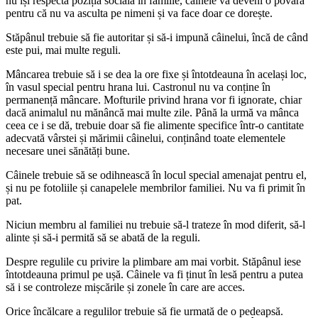
nu își respectă poziția socială în familie, câinele va deveni o povară
pentru că nu va asculta pe nimeni și va face doar ce dorește.
Stăpânul trebuie să fie autoritar și să-i impună câinelui, încă de când
este pui, mai multe reguli.
Mâncarea trebuie să i se dea la ore fixe și întotdeauna în același loc,
în vasul special pentru hrana lui. Castronul nu va conține în
permanență mâncare. Mofturile privind hrana vor fi ignorate, chiar
dacă animalul nu mănâncă mai multe zile. Până la urmă va mânca
ceea ce i se dă, trebuie doar să fie alimente specifice într-o cantitate
adecvată vârstei și mărimii câinelui, conținând toate elementele
necesare unei sănătăți bune.
Câinele trebuie să se odihnească în locul special amenajat pentru el,
și nu pe fotoliile și canapelele membrilor familiei. Nu va fi primit în
pat.
Niciun membru al familiei nu trebuie să-l trateze în mod diferit, să-l
alinte și să-i permită să se abată de la reguli.
Despre regulile cu privire la plimbare am mai vorbit. Stăpânul iese
întotdeauna primul pe ușă. Câinele va fi ținut în lesă pentru a putea
să i se controleze mișcările și zonele în care are acces.
Orice încălcare a regulilor trebuie să fie urmată de o pedeapsă.