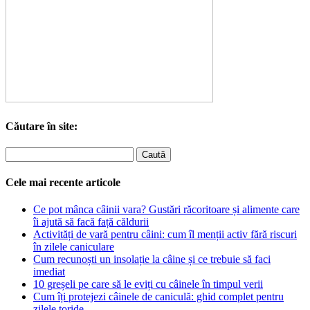
Căutare în site:
Cele mai recente articole
Ce pot mânca câinii vara? Gustări răcoritoare și alimente care
îi ajută să facă față căldurii
Activități de vară pentru câini: cum îl menții activ fără riscuri
în zilele caniculare
Cum recunoști un insolație la câine și ce trebuie să faci
imediat
10 greșeli pe care să le eviți cu câinele în timpul verii
Cum îți protejezi câinele de caniculă: ghid complet pentru
zilele toride