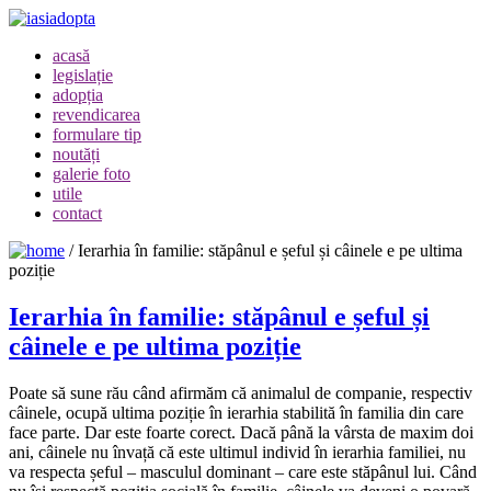
acasă
legislație
adopția
revendicarea
formulare tip
noutăți
galerie foto
utile
contact
/
Ierarhia în familie: stăpânul e șeful și câinele e pe ultima
poziție
Ierarhia în familie: stăpânul e șeful și
câinele e pe ultima poziție
Poate să sune rău când afirmăm că animalul de companie, respectiv
câinele, ocupă ultima poziție în ierarhia stabilită în familia din care
face parte. Dar este foarte corect. Dacă până la vârsta de maxim doi
ani, câinele nu învață că este ultimul individ în ierarhia familiei, nu
va respecta șeful – masculul dominant – care este stăpânul lui. Când