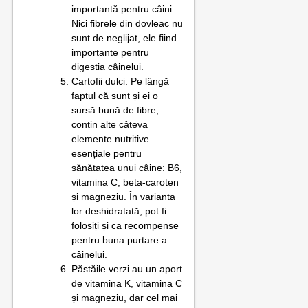
importantă pentru câini.
Nici fibrele din dovleac nu
sunt de neglijat, ele fiind
importante pentru
digestia câinelui.
Cartofii dulci. Pe lângă
faptul că sunt și ei o
sursă bună de fibre,
conțin alte câteva
elemente nutritive
esențiale pentru
sănătatea unui câine: B6,
vitamina C, beta-caroten
și magneziu. În varianta
lor deshidratată, pot fi
folosiți și ca recompense
pentru buna purtare a
câinelui.
Păstăile verzi au un aport
de vitamina K, vitamina C
și magneziu, dar cel mai