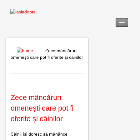
acasă
legislație
Zece mâncăruri
omenești care pot fi oferite și câinilor
adopția
revendicarea
formulare tip
Zece mâncăruri
noutăți
omenești care pot fi
oferite și câinilor
galerie foto
utile
Câinii își doresc să mânănce