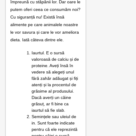
împreună cu stăpânii lor. Dar oare le
contact
putem oferi ceea ce consumăm noi?
Cu siguranță nu! Există însă
alimente pe care animalele noastre
le vor savura și care le vor ameliora
dieta. Iată câteva dintre ele.
Iaurtul. E o sursă
valoroasă de calciu și de
proteine. Aveți însă în
vedere să alegeți unul
fără zahăr adăugat și fiți
atenți și la procentul de
grăsime al produsului.
Dacă averți un câine
grăsuț, ar fi bine ca
iaurtul să fie slab.
Semințele sau uleiul de
in. Sunt foarte indicate
pentru că ele reprezintă
pentru câini o sursă