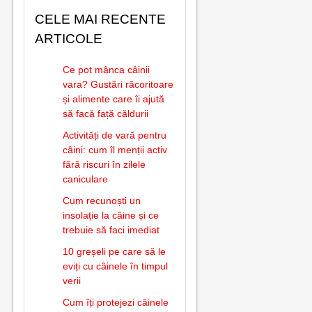
CELE MAI RECENTE
ARTICOLE
Ce pot mânca câinii
vara? Gustări răcoritoare
și alimente care îi ajută
să facă față căldurii
Activități de vară pentru
câini: cum îl menții activ
fără riscuri în zilele
caniculare
Cum recunoști un
insolație la câine și ce
trebuie să faci imediat
10 greșeli pe care să le
eviți cu câinele în timpul
verii
Cum îți protejezi câinele