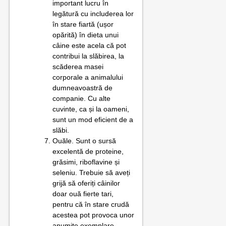
important lucru în
legătură cu includerea lor
în stare fiartă (ușor
opărită) în dieta unui
câine este acela că pot
contribui la slăbirea, la
scăderea masei
corporale a animalului
dumneavoastră de
companie. Cu alte
cuvinte, ca și la oameni,
sunt un mod eficient de a
slăbi.
Ouăle. Sunt o sursă
excelentă de proteine,
grăsimi, riboflavine și
seleniu. Trebuie să aveți
grijă să oferiți câinilor
doar ouă fierte tari,
pentru că în stare crudă
acestea pot provoca unor
anumite exemplare