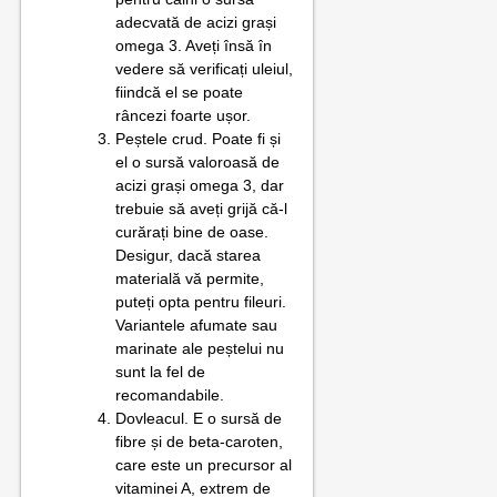
adecvată de acizi grași
omega 3. Aveți însă în
vedere să verificați uleiul,
fiindcă el se poate
râncezi foarte ușor.
Peștele crud. Poate fi și
el o sursă valoroasă de
acizi grași omega 3, dar
trebuie să aveți grijă că-l
curărați bine de oase.
Desigur, dacă starea
materială vă permite,
puteți opta pentru fileuri.
Variantele afumate sau
marinate ale peștelui nu
sunt la fel de
recomandabile.
Dovleacul. E o sursă de
fibre și de beta-caroten,
care este un precursor al
vitaminei A, extrem de