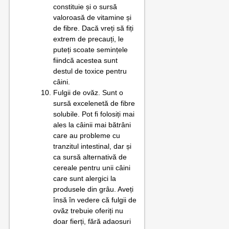
constituie și o sursă
valoroasă de vitamine și
de fibre. Dacă vreți să fiți
extrem de precauți, le
puteți scoate semințele
fiindcă acestea sunt
destul de toxice pentru
câini.
Fulgii de ovăz. Sunt o
sursă excelenetă de fibre
solubile. Pot fi folosiți mai
ales la câinii mai bătrâni
care au probleme cu
tranzitul intestinal, dar și
ca sursă alternativă de
cereale pentru unii câini
care sunt alergici la
produsele din grâu. Aveți
însă în vedere că fulgii de
ovăz trebuie oferiți nu
doar fierți, fără adaosuri