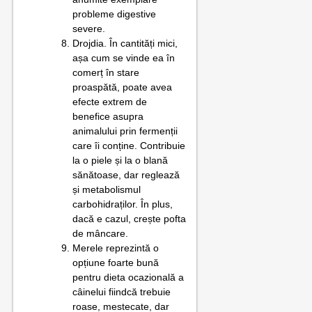
probleme digestive
severe.
Drojdia. În cantități mici,
așa cum se vinde ea în
comerț în stare
proaspătă, poate avea
efecte extrem de
benefice asupra
animalului prin fermenții
care îi conține. Contribuie
la o piele și la o blană
sănătoase, dar reglează
și metabolismul
carbohidraților. În plus,
dacă e cazul, crește pofta
de mâncare.
Merele reprezintă o
opțiune foarte bună
pentru dieta ocazională a
câinelui fiindcă trebuie
roase, mestecate, dar