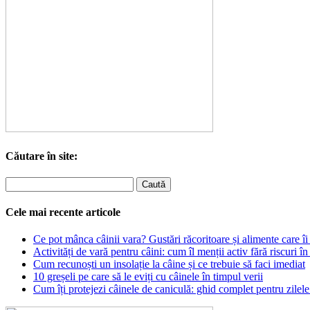
Căutare în site:
Cele mai recente articole
Ce pot mânca câinii vara? Gustări răcoritoare și alimente care îi 
Activități de vară pentru câini: cum îl menții activ fără riscuri în
Cum recunoști un insolație la câine și ce trebuie să faci imediat
10 greșeli pe care să le eviți cu câinele în timpul verii
Cum îți protejezi câinele de caniculă: ghid complet pentru zilele