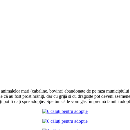
a animalelor mari (cabaline, bovine) abandonate de pe raza municipiului Ia
e că au fost prost hrăniți, dar cu grijă și cu dragoste pot deveni asemen
i pot fi dați spre adopție. Sperăm că le vom găsi împreună familii adopt