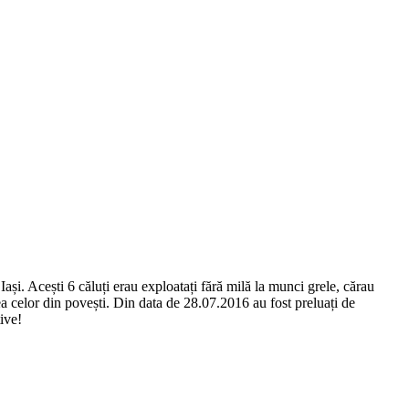
și. Acești 6 căluți erau exploatați fără milă la munci grele, cărau
ea celor din povești. Din data de 28.07.2016 au fost preluați de
ive!