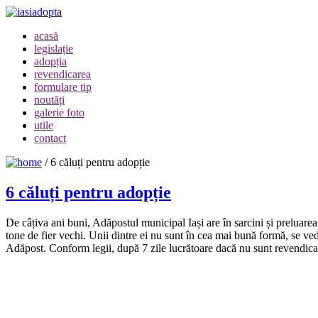
acasă
legislație
adopția
revendicarea
formulare tip
noutăți
galerie foto
utile
contact
/
6 căluți pentru adopție
6 căluți pentru adopție
De câțiva ani buni, Adăpostul municipal Iași are în sarcini și preluare
tone de fier vechi. Unii dintre ei nu sunt în cea mai bună formă, se ved
Adăpost. Conform legii, după 7 zile lucrătoare dacă nu sunt revendicaț