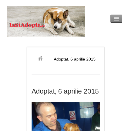
acasă
legislație
Adoptat, 6 aprilie 2015
adopția
revendicarea
Adoptat, 6 aprilie 2015
formulare tip
noutăți
galerie foto