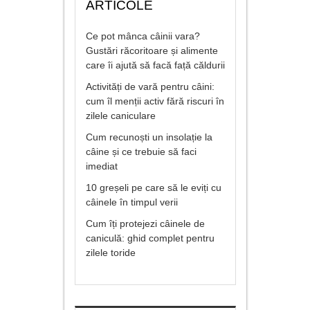
ARTICOLE
Ce pot mânca câinii vara?
Gustări răcoritoare și alimente
care îi ajută să facă față căldurii
Activități de vară pentru câini:
cum îl menții activ fără riscuri în
zilele caniculare
Cum recunoști un insolație la
câine și ce trebuie să faci
imediat
10 greșeli pe care să le eviți cu
câinele în timpul verii
Cum îți protejezi câinele de
caniculă: ghid complet pentru
zilele toride