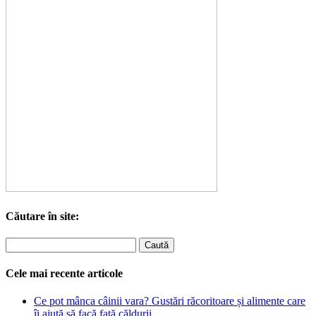
Căutare în site:
Cele mai recente articole
Ce pot mânca câinii vara? Gustări răcoritoare și alimente care
îi ajută să facă față căldurii