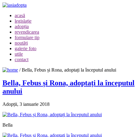
acasă
legislație
adopția
revendicarea
formulare tip
noutăți
galerie foto
utile
contact
/
Bella, Febus și Rona, adoptați la începutul anului
Bella, Febus și Rona, adoptați la începutul
anului
Adopții, 3 ianuarie 2018
Bella