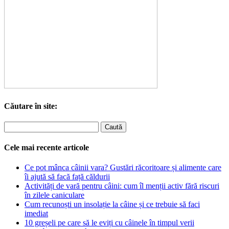
Căutare în site:
Cele mai recente articole
Ce pot mânca câinii vara? Gustări răcoritoare și alimente care
îi ajută să facă față căldurii
Activități de vară pentru câini: cum îl menții activ fără riscuri
în zilele caniculare
Cum recunoști un insolație la câine și ce trebuie să faci
imediat
10 greșeli pe care să le eviți cu câinele în timpul verii