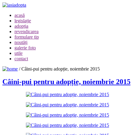
acasă
legislație
adopția
revendicarea
formulare tip
noutăți
galerie foto
utile
contact
/
Câini-pui pentru adopție, noiembrie 2015
Câini-pui pentru adopție, noiembrie 2015