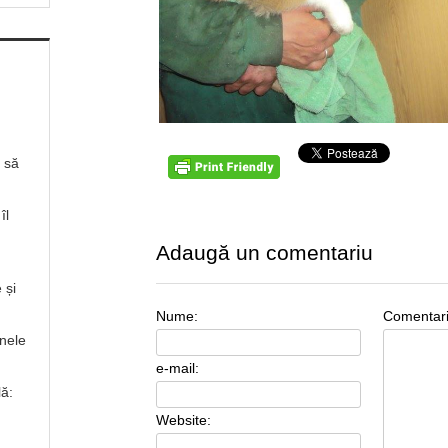
ă să
îl
Adaugă un comentariu
 și
Nume:
Comentar
inele
e-mail:
lă:
Website: