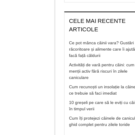
CELE MAI RECENTE
ARTICOLE
Ce pot mânca câinii vara? Gustări
răcoritoare și alimente care îi ajut
facă față căldurii
Activități de vară pentru câini: cum 
menții activ fără riscuri în zilele
caniculare
Cum recunoști un insolație la câine
ce trebuie să faci imediat
10 greșeli pe care să le eviți cu câ
în timpul verii
Cum îți protejezi câinele de canicu
ghid complet pentru zilele toride