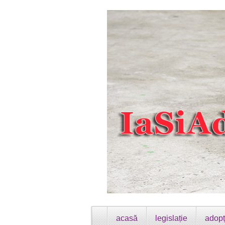
acasă
legislație
adopț