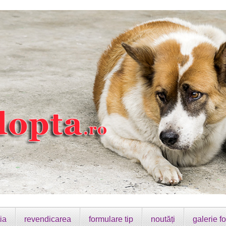
ia
revendicarea
formulare tip
noutăți
galerie fo