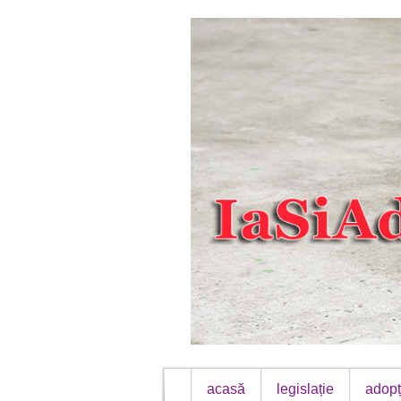
acasă
legislație
adopț