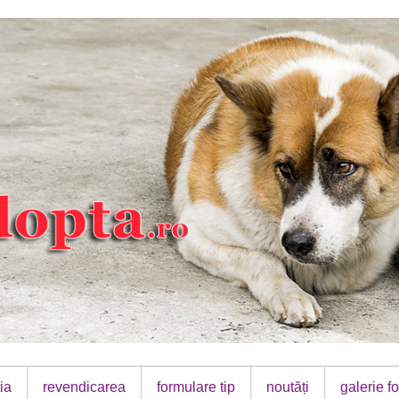
ia
revendicarea
formulare tip
noutăți
galerie fo