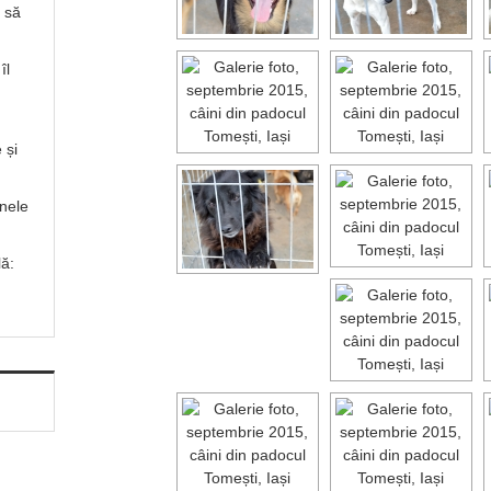
ă să
îl
 și
inele
lă: