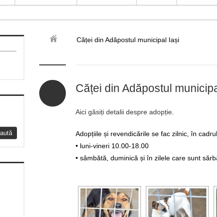
Căței din Adăpostul municipal Iași
Căței din Adăpostul municipa
Aici găsiți detalii despre adopție
.
Adopțiile și revendicările se fac zilnic, în cadr
• luni-vineri 10.00-18.00
• sâmbătă, duminică și în zilele care sunt sărb