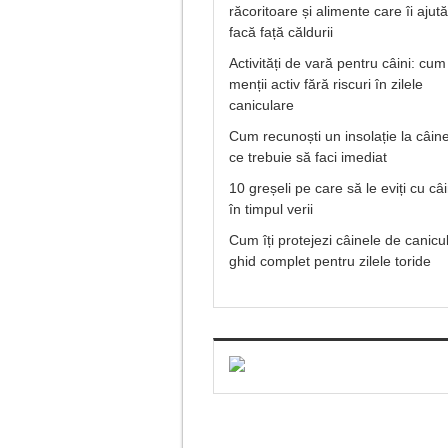
răcoritoare și alimente care îi ajut
facă față căldurii
Activități de vară pentru câini: cum 
menții activ fără riscuri în zilele
caniculare
Cum recunoști un insolație la câine
ce trebuie să faci imediat
10 greșeli pe care să le eviți cu câ
în timpul verii
Cum îți protejezi câinele de canicu
ghid complet pentru zilele toride