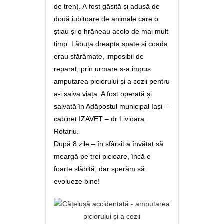
utile
de tren). A fost găsită și adusă de
două iubitoare de animale care o
contact
știau și o hrăneau acolo de mai mult
timp. Lăbuța dreapta spate și coada
erau sfărâmate, imposibil de
reparat, prin urmare s-a impus
amputarea piciorului și a cozii pentru
a-i salva viața. A fost operată și
salvată în Adăpostul municipal Iași –
cabinet IZAVET – dr Livioara
Rotariu.
După 8 zile – în sfârșit a învățat să
meargă pe trei picioare, încă e
foarte slăbită, dar sperăm să
evolueze bine!