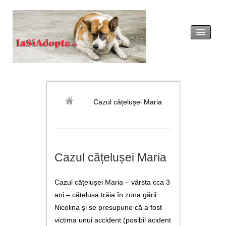
acasă
legislație
Cazul cățelușei Maria
adopția
revendicarea
Cazul cățelușei Maria
formulare tip
Cazul cățelușei Maria – vârsta cca 3
noutăți
ani – cățelușa trăia în zona gării
Nicolina și se presupune că a fost
galerie foto
victima unui accident (posibil acident