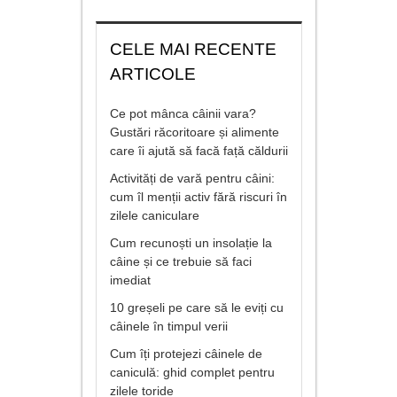
CELE MAI RECENTE
ARTICOLE
Ce pot mânca câinii vara?
Gustări răcoritoare și alimente
care îi ajută să facă față căldurii
Activități de vară pentru câini:
cum îl menții activ fără riscuri în
zilele caniculare
Cum recunoști un insolație la
câine și ce trebuie să faci
imediat
10 greșeli pe care să le eviți cu
câinele în timpul verii
Cum îți protejezi câinele de
caniculă: ghid complet pentru
zilele toride