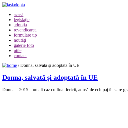
acasă
legislație
adopția
revendicarea
formulare tip
noutăți
galerie foto
utile
contact
/
Donna, salvată și adoptată în UE
Donna, salvată și adoptată în UE
Donna – 2015 – un alt caz cu final fericit, adusă de echipaj în stare gr