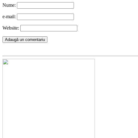
Nume:
e-mail:
Website: