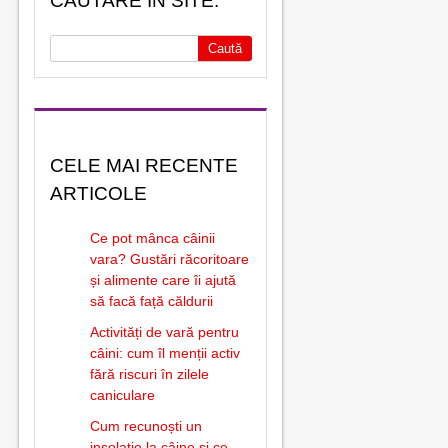
CĂUTARE ÎN SITE:
CELE MAI RECENTE
ARTICOLE
Ce pot mânca câinii
vara? Gustări răcoritoare
și alimente care îi ajută
să facă față căldurii
Activități de vară pentru
câini: cum îl menții activ
fără riscuri în zilele
caniculare
Cum recunoști un
insolație la câine și ce