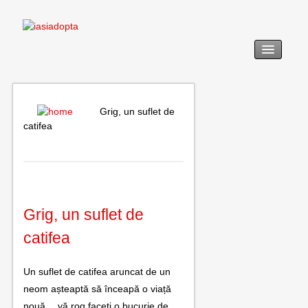
acasă
legislație
Grig, un suflet de
catifea
adopția
revendicarea
formulare tip
Grig, un suflet de
noutăți
catifea
galerie foto
Un suflet de catifea aruncat de un
utile
neom așteaptă să înceapă o viață
nouă… vă rog faceți o bucurie de