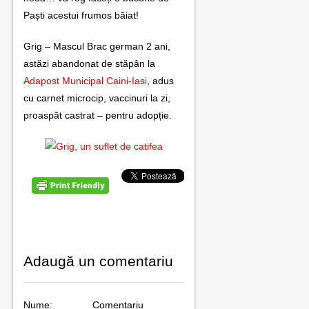
contact
Paști acestui frumos băiat!
Grig – Mascul Brac german 2 ani,
astăzi abandonat de stăpân la
Adapost Municipal Caini-Iasi
, adus
cu carnet microcip, vaccinuri la zi,
proaspăt castrat – pentru adopție.
Adaugă un comentariu
Nume:
Comentariu