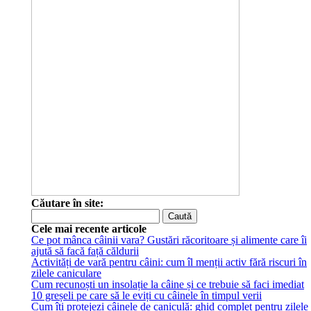
Căutare în site:
Cele mai recente articole
Ce pot mânca câinii vara? Gustări răcoritoare și alimente care îi
ajută să facă față căldurii
Activități de vară pentru câini: cum îl menții activ fără riscuri în
zilele caniculare
Cum recunoști un insolație la câine și ce trebuie să faci imediat
10 greșeli pe care să le eviți cu câinele în timpul verii
Cum îți protejezi câinele de caniculă: ghid complet pentru zilele