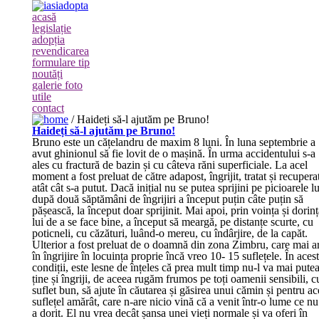
acasă
legislație
adopția
revendicarea
formulare tip
noutăți
galerie foto
utile
contact
/
Haideți să-l ajutăm pe Bruno!
Haideți să-l ajutăm pe Bruno!
Bruno este un cățelandru de maxim 8 luni. În luna septembrie a
avut ghinionul să fie lovit de o mașină. În urma accidentului s-a
ales cu fractură de bazin și cu câteva răni superficiale. La acel
moment a fost preluat de către adapost, îngrijit, tratat și recupera
atât cât s-a putut. Dacă inițial nu se putea sprijini pe picioarele lu
după două săptămâni de îngrijiri a început puțin câte puțin să
pășească, la început doar sprijinit. Mai apoi, prin voința și dorin
lui
de a se face bine, a început să meargă, pe distanțe scurte, cu
poticneli, cu căzături, luând-o mereu, cu îndârjire, de la capăt.
Ulterior a fost preluat de o doamnă din zona Zimbru, care mai a
în îngrijire în locuința proprie încă vreo 10- 15 suflețele. În aces
condiții, este lesne de înțeles că prea mult timp nu-l va mai pute
ține și îngriji, de aceea rugăm frumos pe toți oamenii sensibili, c
suflet bun, să ajute în căutarea și găsirea unui cămin și pentru ac
suflețel amărât, care n-are nicio vină că a venit într-o lume ce nu
a dorit. El nu vrea decât șansa unei vieți normale și va oferi în