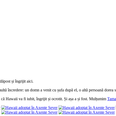
dăpost și îngrijit aici.
ultă încredere: un domn a venit cu șufa după el, o altă persoană dorea să
că Hawaii va fi iubit, îngrijit și ocrotit. Și așa a și fost. Mulțumim
Tama