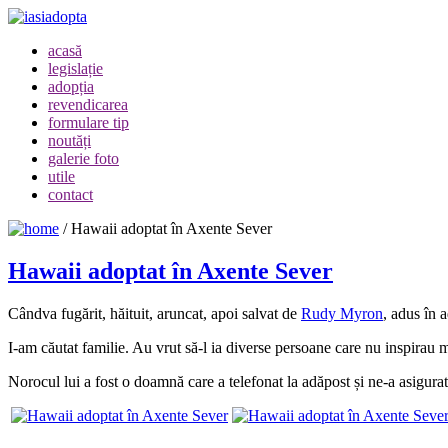
acasă
legislație
adopția
revendicarea
formulare tip
noutăți
galerie foto
utile
contact
/
Hawaii adoptat în Axente Sever
Hawaii adoptat în Axente Sever
Cândva fugărit, hăituit, aruncat, apoi salvat de
Rudy Myron
, adus în a
I-am căutat familie. Au vrut să-l ia diverse persoane care nu inspirau m
Norocul lui a fost o doamnă care a telefonat la adăpost și ne-a asigurat 