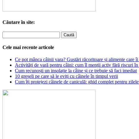
Căutare în site:
Cele mai recente articole
Ce pot mânca câinii vara? Gustări răcoritoare și alimente care îi 
Activități de vară pentru câini: cum îl menții activ fără riscuri în
Cum recunoști un insolație la câine și ce trebuie să faci imediat
10 greșeli pe care să le eviți cu câinele în timpul verii
Cum îți protejezi câinele de caniculă: ghid complet pentru zilele