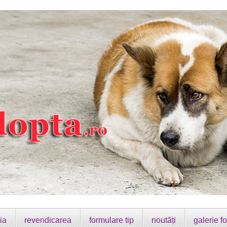
ia
revendicarea
formulare tip
noutăți
galerie fo