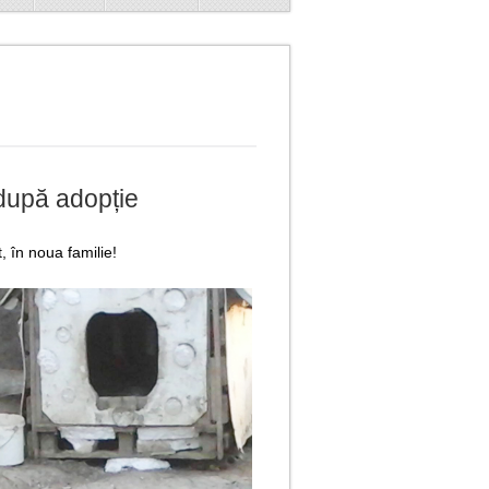
 după adopție
t, în noua familie!