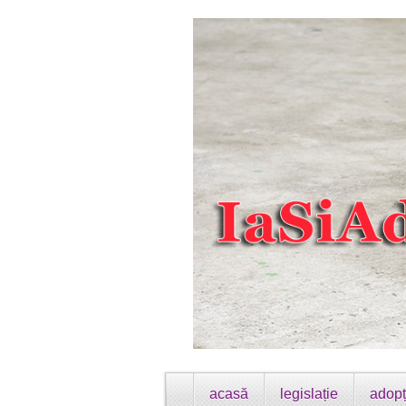
acasă
legislație
adopț