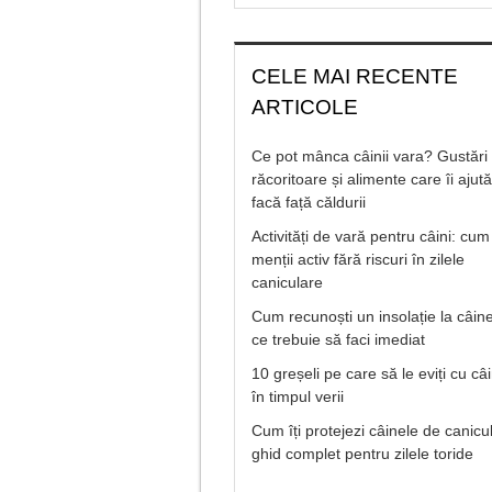
CELE MAI RECENTE
ARTICOLE
Ce pot mânca câinii vara? Gustări
răcoritoare și alimente care îi ajut
facă față căldurii
Activități de vară pentru câini: cum 
menții activ fără riscuri în zilele
caniculare
Cum recunoști un insolație la câine
ce trebuie să faci imediat
10 greșeli pe care să le eviți cu câ
în timpul verii
Cum îți protejezi câinele de canicu
ghid complet pentru zilele toride