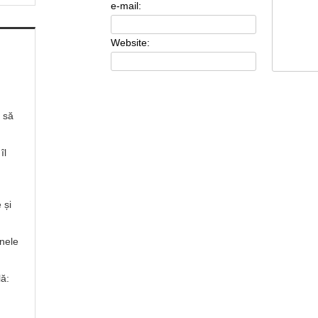
e-mail:
Website:
ă să
îl
 și
inele
lă: