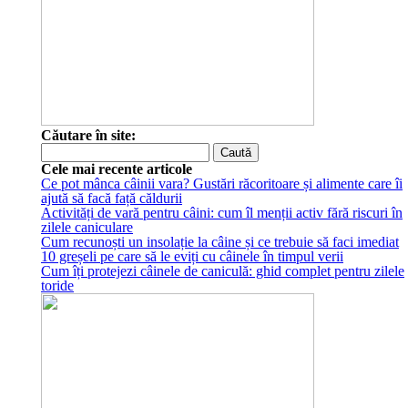
Căutare în site:
Cele mai recente articole
Ce pot mânca câinii vara? Gustări răcoritoare și alimente care îi
ajută să facă față căldurii
Activități de vară pentru câini: cum îl menții activ fără riscuri în
zilele caniculare
Cum recunoști un insolație la câine și ce trebuie să faci imediat
10 greșeli pe care să le eviți cu câinele în timpul verii
Cum îți protejezi câinele de caniculă: ghid complet pentru zilele
toride