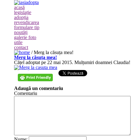
acasă
legislație
adopția
revendicarea
formulare tip
noutăți
galerie foto
utile
contact
/
Merg la căsuța mea!
Merg la căsuța mea!
Cățel adoptat pe 22 mai 2015. Mulțumiri doamnei Claudia!
Adaugă un comentariu
Comentariu
Nume: