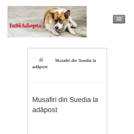
acasă
legislație
Musafiri din Suedia la
adăpost
adopția
revendicarea
Musafiri din Suedia la
formulare tip
adăpost
noutăți
galerie foto