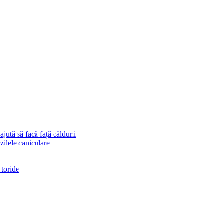
ajută să facă față căldurii
 zilele caniculare
 toride