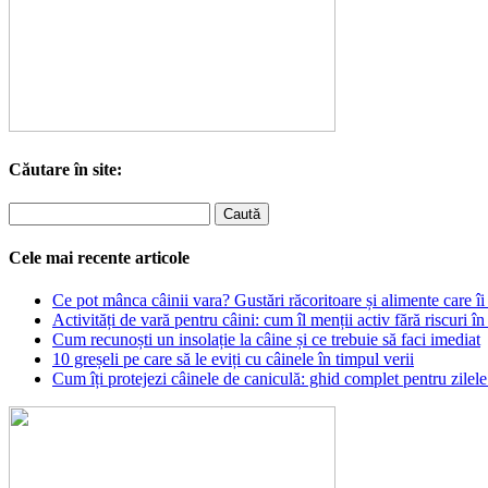
Căutare în site:
Cele mai recente articole
Ce pot mânca câinii vara? Gustări răcoritoare și alimente care îi 
Activități de vară pentru câini: cum îl menții activ fără riscuri în
Cum recunoști un insolație la câine și ce trebuie să faci imediat
10 greșeli pe care să le eviți cu câinele în timpul verii
Cum îți protejezi câinele de caniculă: ghid complet pentru zilele