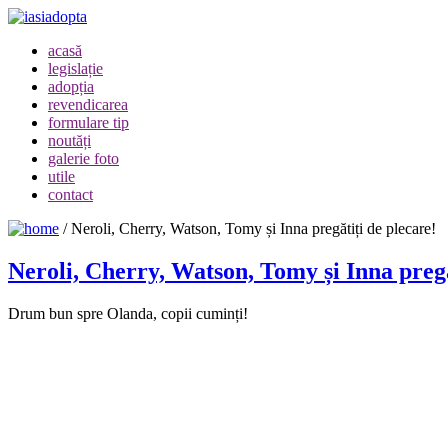
acasă
legislație
adopția
revendicarea
formulare tip
noutăți
galerie foto
utile
contact
/
Neroli, Cherry, Watson, Tomy și Inna pregătiți de plecare!
Neroli, Cherry, Watson, Tomy și Inna pregă
Drum bun spre Olanda, copii cuminți!