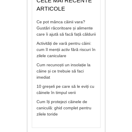
CELE MAI RECENTE
ARTICOLE
Ce pot mânca câinii vara?
Gustări răcoritoare și alimente
care îi ajută să facă față căldurii
Activități de vară pentru câini:
cum îl menții activ fără riscuri în
zilele caniculare
Cum recunoști un insolație la
câine și ce trebuie să faci
imediat
10 greșeli pe care să le eviți cu
câinele în timpul verii
Cum îți protejezi câinele de
caniculă: ghid complet pentru
zilele toride