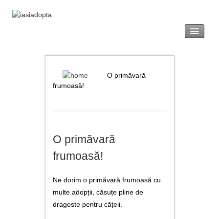
acasă
legislație
O primăvară
frumoasă!
adopția
revendicarea
O primăvară
formulare tip
frumoasă!
noutăți
Ne dorim o primăvară frumoasă cu
galerie foto
multe adopții, căsuțe pline de
utile
dragoste pentru cățeii.