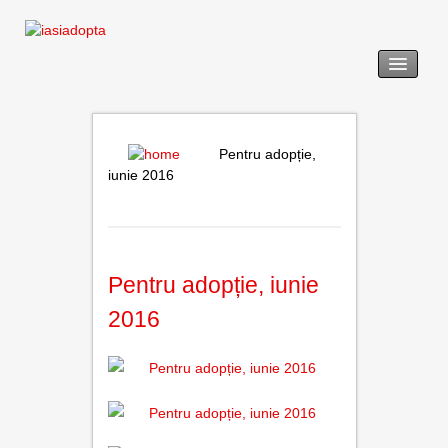
acasă
legislație
Pentru adopție,
iunie 2016
adopția
revendicarea
Pentru adopție, iunie
formulare tip
2016
noutăți
galerie foto
utile