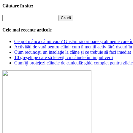
Căutare în site:
Cele mai recente articole
Ce pot mânca câinii vara? Gustări răcoritoare și alimente care îi 
Activități de vară pentru câini: cum îl menții activ fără riscuri în
Cum recunoști un insolație la câine și ce trebuie să faci imediat
10 greșeli pe care să le eviți cu câinele în timpul verii
Cum îți protejezi câinele de caniculă: ghid complet pentru zilele