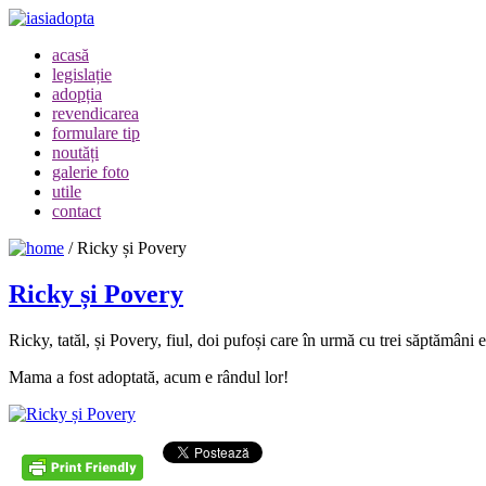
acasă
legislație
adopția
revendicarea
formulare tip
noutăți
galerie foto
utile
contact
/
Ricky și Povery
Ricky și Povery
Ricky, tatăl, și Povery, fiul, doi pufoși care în urmă cu trei săptămâni e
Mama a fost adoptată, acum e rândul lor!