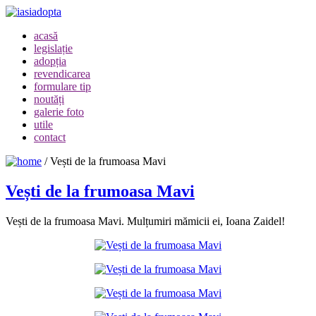
acasă
legislație
adopția
revendicarea
formulare tip
noutăți
galerie foto
utile
contact
/
Vești de la frumoasa Mavi
Vești de la frumoasa Mavi
Vești de la frumoasa Mavi. Mulțumiri mămicii ei, Ioana Zaidel!