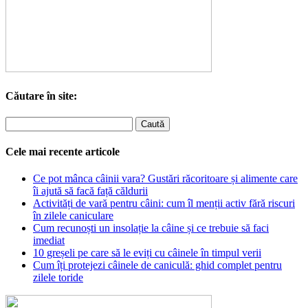
Căutare în site:
Cele mai recente articole
Ce pot mânca câinii vara? Gustări răcoritoare și alimente care
îi ajută să facă față căldurii
Activități de vară pentru câini: cum îl menții activ fără riscuri
în zilele caniculare
Cum recunoști un insolație la câine și ce trebuie să faci
imediat
10 greșeli pe care să le eviți cu câinele în timpul verii
Cum îți protejezi câinele de caniculă: ghid complet pentru
zilele toride