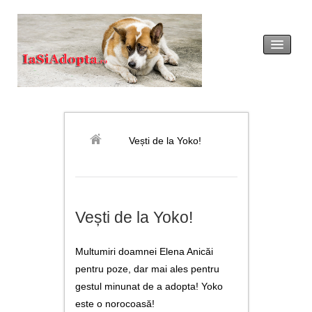
acasă
legislație
Vești de la Yoko!
adopția
revendicarea
Vești de la Yoko!
formulare tip
Multumiri doamnei Elena Anicăi
noutăți
pentru poze, dar mai ales pentru
gestul minunat de a adopta! Yoko
galerie foto
este o norocoasă!