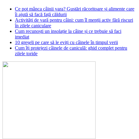
Ce pot mânca câinii vara? Gustări răcoritoare și alimente care
îi ajută să facă față căldurii
Activități de vară pentru câini: cum îl menții activ fără riscuri
în zilele caniculare
Cum recunoști un insolație la câine și ce trebuie să faci
imediat
10 greșeli pe care să le eviți cu câinele în timpul verii
Cum îți protejezi câinele de caniculă: ghid complet pentru
zilele toride