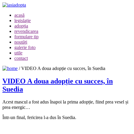
acasă
legislație
adopția
revendicarea
formulare tip
noutăți
galerie foto
utile
contact
/
VIDEO A doua adopție cu succes, în Suedia
VIDEO A doua adopție cu succes, în
Suedia
Acest mascul a fost adus înapoi la prima adopție, fiind prea vesel și
prea energic…
Într-un final, fericirea l-a dus în Suedia.