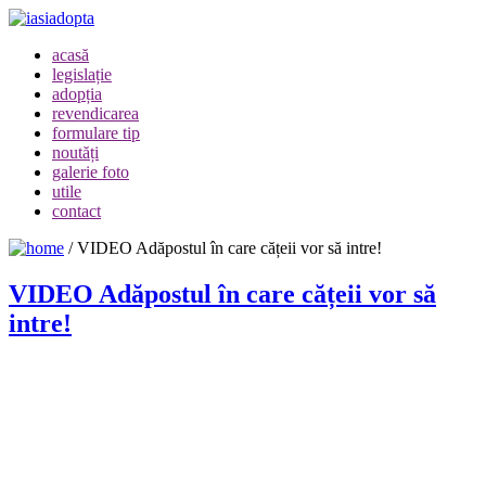
acasă
legislație
adopția
revendicarea
formulare tip
noutăți
galerie foto
utile
contact
/
VIDEO Adăpostul în care cățeii vor să intre!
VIDEO Adăpostul în care cățeii vor să
intre!