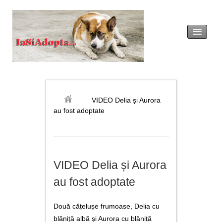
acasă
legislație
VIDEO Delia și Aurora
au fost adoptate
adopția
revendicarea
VIDEO Delia și Aurora
formulare tip
au fost adoptate
noutăți
Două cățelușe frumoase, Delia cu
galerie foto
blăniță albă și Aurora cu blăniță