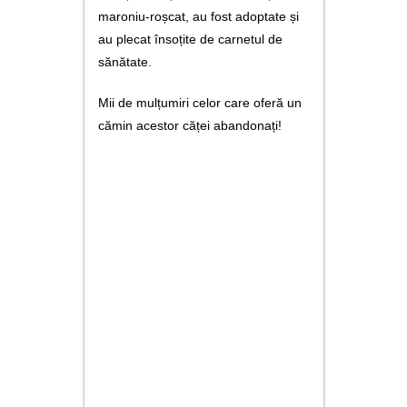
utile
maroniu-roșcat, au fost adoptate și
au plecat însoțite de carnetul de
contact
sănătate.
Mii de mulțumiri celor care oferă un
cămin acestor căței abandonați!