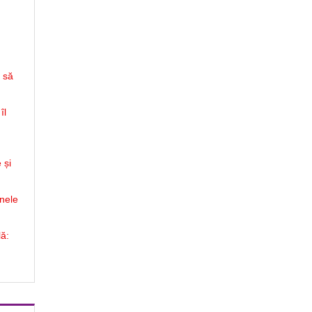
ă să
îl
 și
inele
lă: