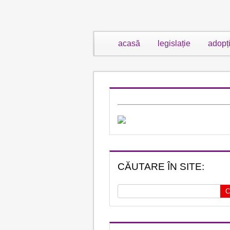
acasă
legislație
adopț
CĂUTARE ÎN SITE: