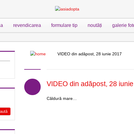
ia
revendicarea
formulare tip
noutăți
galerie fot
VIDEO din adăpost, 28 iunie 2017
VIDEO din adăpost, 28 iuni
Căldură mare…