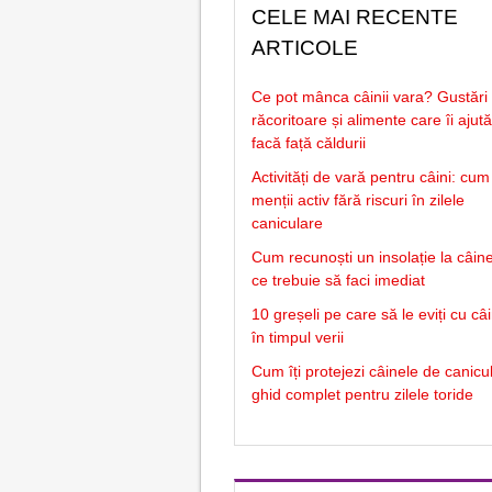
CELE MAI RECENTE
ARTICOLE
Ce pot mânca câinii vara? Gustări
răcoritoare și alimente care îi ajut
facă față căldurii
Activități de vară pentru câini: cum 
menții activ fără riscuri în zilele
caniculare
Cum recunoști un insolație la câine
ce trebuie să faci imediat
10 greșeli pe care să le eviți cu câ
în timpul verii
Cum îți protejezi câinele de canicu
ghid complet pentru zilele toride