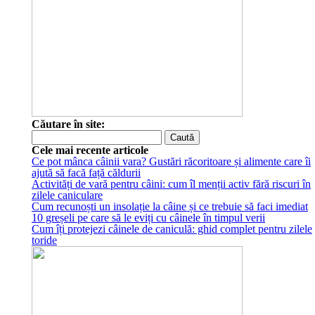
Căutare în site:
Cele mai recente articole
Ce pot mânca câinii vara? Gustări răcoritoare și alimente care îi
ajută să facă față căldurii
Activități de vară pentru câini: cum îl menții activ fără riscuri în
zilele caniculare
Cum recunoști un insolație la câine și ce trebuie să faci imediat
10 greșeli pe care să le eviți cu câinele în timpul verii
Cum îți protejezi câinele de caniculă: ghid complet pentru zilele
toride