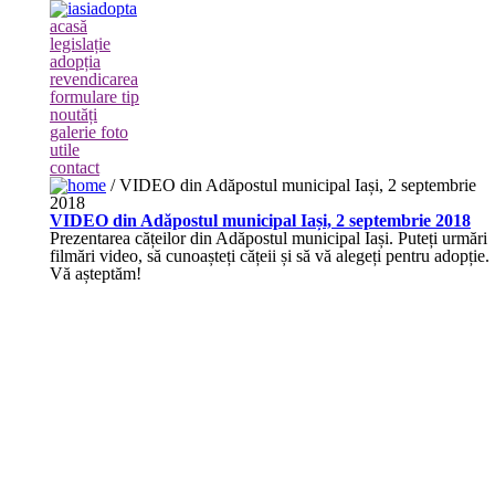
acasă
legislație
adopția
revendicarea
formulare tip
noutăți
galerie foto
utile
contact
/
VIDEO din Adăpostul municipal Iași, 2 septembrie
2018
VIDEO din Adăpostul municipal Iași, 2 septembrie 2018
Prezentarea cățeilor din Adăpostul municipal Iași. Puteți urmări
filmări video, să cunoașteți cățeii și să vă alegeți pentru adopție.
Vă așteptăm!