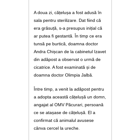
A doua zi, cățelușa a fost adusă în
sala pentru sterilizare. Dat fiind că
era grăsuță, s-a presupus inițial că
ar putea fi gestantă. În timp ce era
tunsă pe burtică, doamna doctor
Andra Chișcan de la cabinetul Izavet
din adăpost a observat o urmă de
cicatrice. A fost examinată și de
doamna doctor Olimpia Jalbă.
Între timp, a venit la adăpost pentru
a adopta această cățelușă un domn,
angajat al OMV Păcurari, persoană
ce se atașase de cățelușă. El a
confirmat că animalul avusese
cânva cercel la ureche.