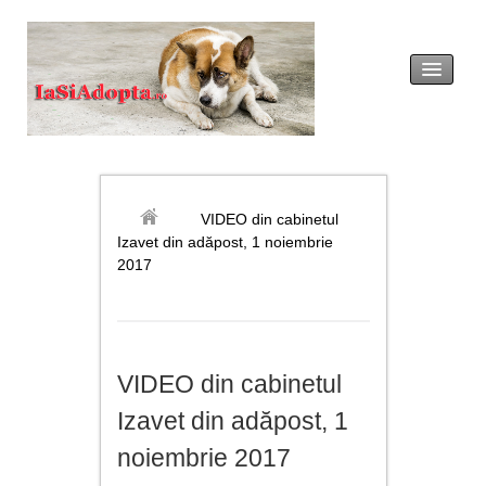
acasă
legislație
VIDEO din cabinetul
Izavet din adăpost, 1 noiembrie
adopția
2017
revendicarea
formulare tip
VIDEO din cabinetul
noutăți
Izavet din adăpost, 1
galerie foto
noiembrie 2017