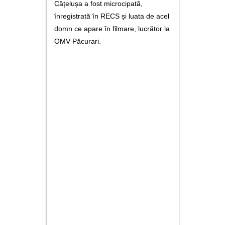
Cățelușa a fost microcipată,
î
nregistrată în RECS și luata de acel
domn ce apare în filmare, lucrător la
OMV Păcurari.