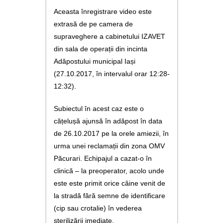
utile
Aceasta înregistrare video este
extrasă de pe camera de
contact
supraveghere a cabinetului IZAVET
din sala de operații din incinta
Adăpostului municipal Iași
(27.10.2017, în intervalul orar 12:28-
12:32).
Subiectul în acest caz este o
cățelușă ajunsă în adăpost în data
de 26.10.2017 pe la orele amiezii, în
urma unei reclamații din zona OMV
Păcurari. Echipajul a cazat-o în
clinică – la preoperator, acolo unde
este este primit orice câine venit de
la stradă fără semne de identificare
(cip sau crotalie) în vederea
sterilizării imediate.