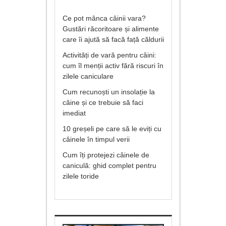
Ce pot mânca câinii vara?
Gustări răcoritoare și alimente
care îi ajută să facă față căldurii
Activități de vară pentru câini:
cum îl menții activ fără riscuri în
zilele caniculare
Cum recunoști un insolație la
câine și ce trebuie să faci
imediat
10 greșeli pe care să le eviți cu
câinele în timpul verii
Cum îți protejezi câinele de
caniculă: ghid complet pentru
zilele toride