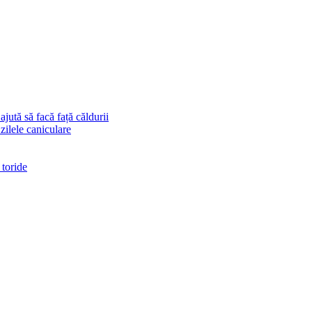
ajută să facă față căldurii
 zilele caniculare
 toride