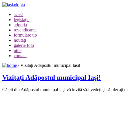
acasă
legislație
adopția
revendicarea
formulare tip
noutăți
galerie foto
utile
contact
/
Vizitați Adăpostul municipal Iași!
Vizitați Adăpostul municipal Iași!
Cățeii din Adăpostul municipal Iași vă invită să-i vedeți și să plecați 