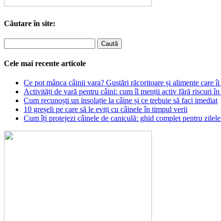
Căutare în site:
Cele mai recente articole
Ce pot mânca câinii vara? Gustări răcoritoare și alimente care îi 
Activități de vară pentru câini: cum îl menții activ fără riscuri în
Cum recunoști un insolație la câine și ce trebuie să faci imediat
10 greșeli pe care să le eviți cu câinele în timpul verii
Cum îți protejezi câinele de caniculă: ghid complet pentru zilele