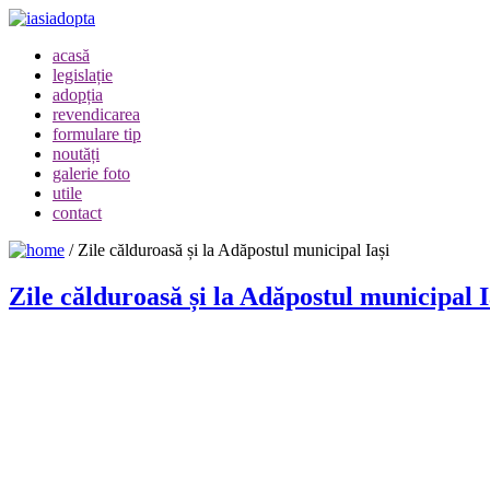
acasă
legislație
adopția
revendicarea
formulare tip
noutăți
galerie foto
utile
contact
/
Zile călduroasă și la Adăpostul municipal Iași
Zile călduroasă și la Adăpostul municipal I