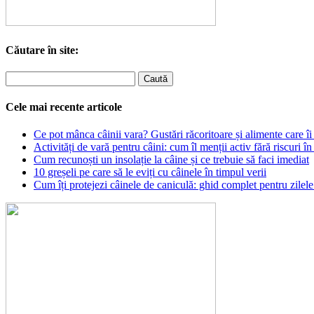
Căutare în site:
Cele mai recente articole
Ce pot mânca câinii vara? Gustări răcoritoare și alimente care îi 
Activități de vară pentru câini: cum îl menții activ fără riscuri în
Cum recunoști un insolație la câine și ce trebuie să faci imediat
10 greșeli pe care să le eviți cu câinele în timpul verii
Cum îți protejezi câinele de caniculă: ghid complet pentru zilele