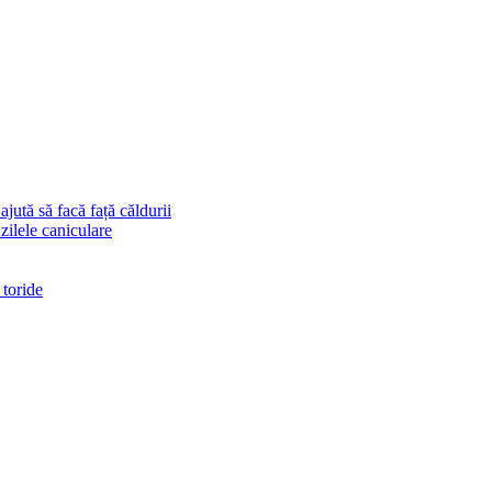
ajută să facă față căldurii
 zilele caniculare
 toride