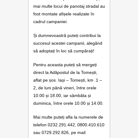
contact
mai multe locui de panotaj stradal au
fost montate afișele realizate în
cadrul campaniei.
Și dumnevoastră puteți contribui la
succesul acestei campanii, alegând
să adoptați în loc să cumpărați!
Pentru aceasta puteți să mergeți
direct la Adăpostul de la Tomești,
aflat pe șos. Iași – Tomești, km .1 –
2, de luni până vineri, între orele
10.00 și 18.00, iar sâmbăta și
duminica, între orele 10.00 și 14.00.
Mai multe puteți afla la numerele de
telefon 0232.291.442, 0800.410.610
sau 0729.292.826, pe mail: