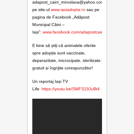
adapost_caini_miroslava@yahoo.com,
pe site-ul
www.iasiadopta.ro
sau pe
pagina de Facebook „Adăpost
Municipal Câini –
Iași”:
www.facebook.com/adapostcaini.miroslava/
.
E bine să știți că animalele oferite
spre adopție sunt vaccinate,
deparazitate, microcipate, sterilizate
gratuit și îngrijite corespunzător!
Un reportaj Iași TV
Life:
https://youtu.be/SWFS19JuBt4