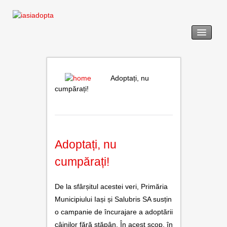
acasă
legislație
Adoptați, nu
cumpărați!
adopția
revendicarea
Adoptați, nu
formulare tip
cumpărați!
noutăți
De la sfârșitul acestei veri, Primăria
galerie foto
Municipiului Iași și Salubris SA susțin
utile
o campanie de încurajare a adoptării
câinilor fără stăpân. În acest scop, în