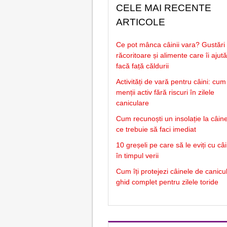
CELE MAI RECENTE
ARTICOLE
Ce pot mânca câinii vara? Gustări
răcoritoare și alimente care îi ajut
facă față căldurii
Activități de vară pentru câini: cum 
menții activ fără riscuri în zilele
caniculare
Cum recunoști un insolație la câine
ce trebuie să faci imediat
10 greșeli pe care să le eviți cu câ
în timpul verii
Cum îți protejezi câinele de canicu
ghid complet pentru zilele toride