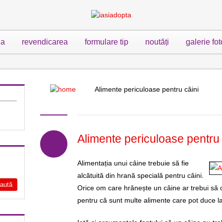
ia
revendicarea
formulare tip
noutăți
galerie fot
Alimente periculoase pentru câini
Alimente periculoase pentru 
Alimentația unui câine trebuie să fie
alcătuită din hrană specială pentru câini.
Orice om care hrănește un câine ar trebui să c
pentru că sunt multe alimente care pot duce l