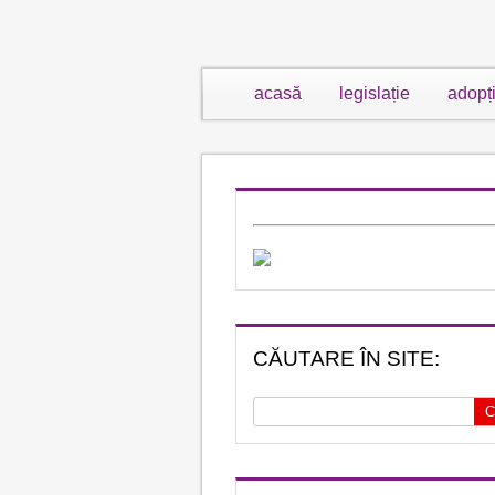
acasă
legislație
adopț
CĂUTARE ÎN SITE: