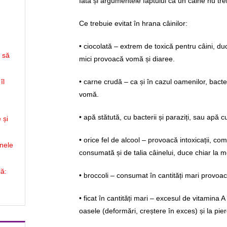
Iată și argumentele faptului că un câine nu tr
Ce trebuie evitat în hrana câinilor:
• ciocolată – extrem de toxică pentru câini, duc
ă să
mici provoacă vomă și diaree.
îl
• carne crudă – ca și în cazul oamenilor, bacte
vomă.
• apă stătută, cu bacterii și paraziți, sau apă 
 și
• orice fel de alcool – provoacă intoxicații, com
inele
consumată și de talia câinelui, duce chiar la m
lă:
• broccoli – consumat în cantități mari provoa
• ficat în cantități mari – excesul de vitamina
oasele (deformări, creștere în exces) și la pie