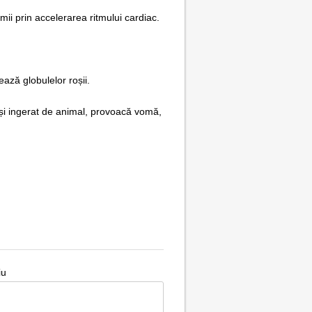
mii prin accelerarea ritmului cardiac.
ază globulelor roșii.
ă și ingerat de animal, provoacă vomă,
iu