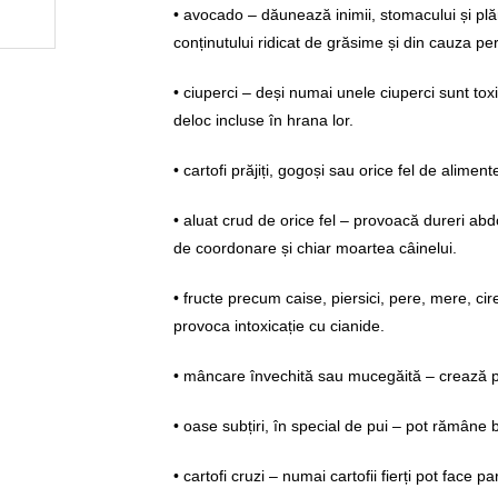
• avocado – dăunează inimii, stomacului și plă
conținutului ridicat de grăsime și din cauza pe
• ciuperci – deși numai unele ciuperci sunt toxi
deloc incluse în hrana lor.
• cartofi prăjiți, gogoși sau orice fel de alime
• aluat crud de orice fel – provoacă dureri a
de coordonare și chiar moartea câinelui.
• fructe precum caise, piersici, pere, mere, cir
provoca intoxicație cu cianide.
• mâncare învechită sau mucegăită – crează p
• oase subțiri, în special de pui – pot rămâne b
• cartofi cruzi – numai cartofii fierți pot face pa