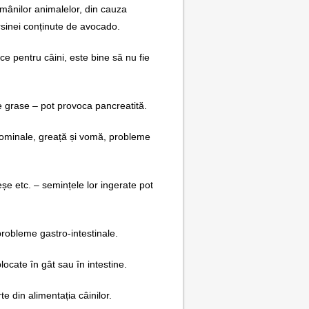
mânilor animalelor, din cauza
rsinei conținute de avocado.
ce pentru câini, este bine să nu fie
nte grase – pot provoca pancreatită.
bdominale, greață și vomă, probleme
eșe etc. – semințele lor ingerate pot
robleme gastro-intestinale.
locate în gât sau în intestine.
rte din alimentația câinilor.