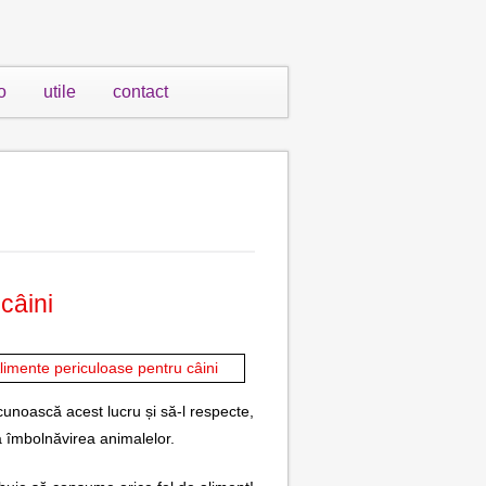
o
utile
contact
câini
unoască acest lucru și să-l respecte,
a îmbolnăvirea animalelor.