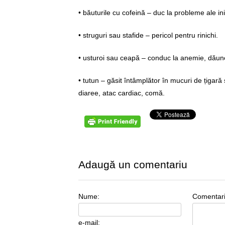
• băuturile cu cofeină – duc la probleme ale ini
• struguri sau stafide – pericol pentru rinichi.
• usturoi sau ceapă – conduc la anemie, dăune
• tutun – găsit întâmplător în mucuri de țigar
diaree, atac cardiac, comă.
Adaugă un comentariu
Nume:
Comentar
e-mail: