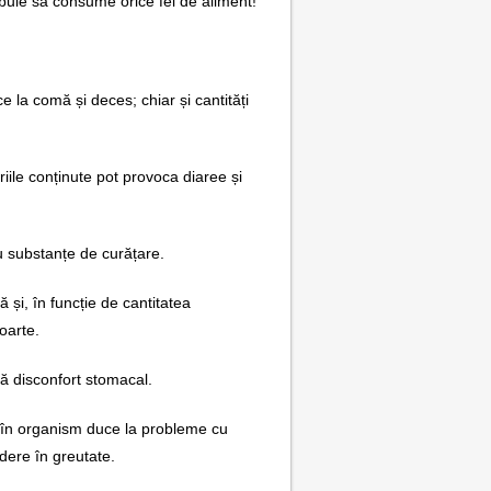
ebuie să consume orice fel de aliment!
e la comă și deces; chiar și cantități
riile conținute pot provoca diaree și
cu substanțe de curățare.
ă și, în funcție de cantitatea
oarte.
că disconfort stomacal.
 A în organism duce la probleme cu
rdere în greutate.