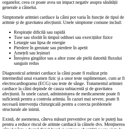
organelor, ceea ce poate avea un impact negativ asupra sănătății
generale a câinelui.
Simptomele aritmiei cardiace la câini pot varia în funcție de tipul de
aritmie și de gravitatea afecțiunii. Unele simptome comune includ:
Respirație dificilă sau rapidă
Tuse sau sforăit în timpul odihnei sau exercițiilor fizice
Letargie sau lipsa de energie
Pierdere în greutate sau pierdere în apetit
Amețeli sau leșinuri
Înroșirea gingiilor sau a altor zone ale pielii datorită fluxului
sanguin redus
Diagnosticul aritmiei cardiace la câini poate fi realizat prin
intermediul unui examen fizic și a unor teste suplimentare, cum ar fi
electrocardiograma (ECG) sau teste de sânge. Tratamentul aritmiei
cardiace la câini depinde de cauza subiacentă și de gravitatea
afecțiunii. În unele cazuri, administrarea de medicamente poate fi
suficientă pentru a controla aritmia. În cazuri mai severe, poate fi
necesară intervenția chirurgicală pentru a corecta problemele
structurale ale inimii.
Există, de asemenea, câteva măsuri preventive pe care le puteți lua
pentru a reduce riscul de aritmie cardiacă la câinele dvs. Menținerea