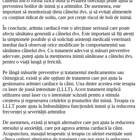
câinelui într-o formă fizică bună și evitarea obezității poate ajuta la
prevenirea bolilor de inimă și a aritmiilor. De asemenea, este
important să monitorizați dieta câinelui dvs. și să evitați alimentele
cu conținut ridicat de sodiu, care pot crește riscul de boli de inimă.
În concluzie, aritmia cardiacă este o afecțiune serioasă care poate
afecta sănătatea generală a câinelui dvs. Este important să fiți atenți
la simptomele posibile și să solicitați asistență medicală veterinară
imediat dacă observați orice modificare în comportamentul sau
sănătatea câinelui dvs. Cu tratament adecvat și măsuri preventive
adecvate, puteți ajuta la menținerea inimii sănătoase a câinelui dvs.
pentru o viață lungă și fericită.
Pe lângă măsurile preventive și tratamentul medicamentos sau
chirurgical, există și alte opțiuni de tratament care pot ajuta la
gestionarea aritmiei cardiace la câini. Una dintre acestea este terapia
cu laser de joasă intensitate (LLLT). Acest tratament implică
utilizarea unui laser cu o intensitate scăzută pentru a stimula
creșterea și regenerarea celulelor și țesuturilor din inimă. Terapia cu
LLLT poate ajuta la îmbunătățirea funcționării inimii și la reducerea
frecvenței și severității aritmiilor.
De asemenea, există și terapii alternative care pot ajuta la reducerea
stresului și anxietății, care pot agrava aritmia cardiacă la câini.
Acupunctura, masajul terapeutic și terapia cu uleiuri esențiale sunt
câteva opțiuni alternative de tratament care pot ajuta la reducerea