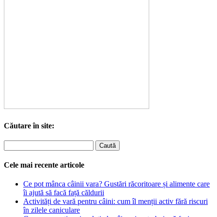
Căutare în site:
Cele mai recente articole
Ce pot mânca câinii vara? Gustări răcoritoare și alimente care
îi ajută să facă față căldurii
Activități de vară pentru câini: cum îl menții activ fără riscuri
în zilele caniculare