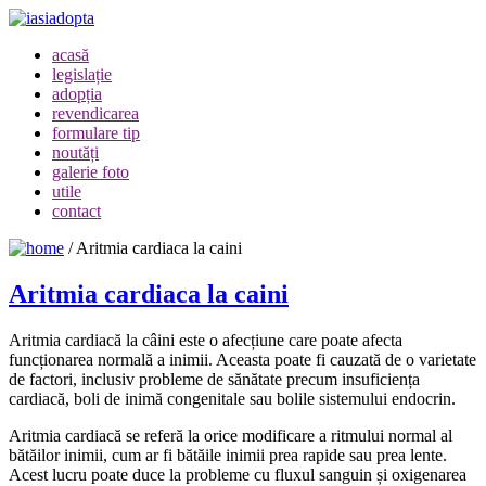
acasă
legislație
adopția
revendicarea
formulare tip
noutăți
galerie foto
utile
contact
/
Aritmia cardiaca la caini
Aritmia cardiaca la caini
Aritmia cardiacă la câini este o afecțiune care poate afecta
funcționarea normală a inimii. Aceasta poate fi cauzată de o varietate
de factori, inclusiv probleme de sănătate precum insuficiența
cardiacă, boli de inimă congenitale sau bolile sistemului endocrin.
Aritmia cardiacă se referă la orice modificare a ritmului normal al
bătăilor inimii, cum ar fi bătăile inimii prea rapide sau prea lente.
Acest lucru poate duce la probleme cu fluxul sanguin și oxigenarea