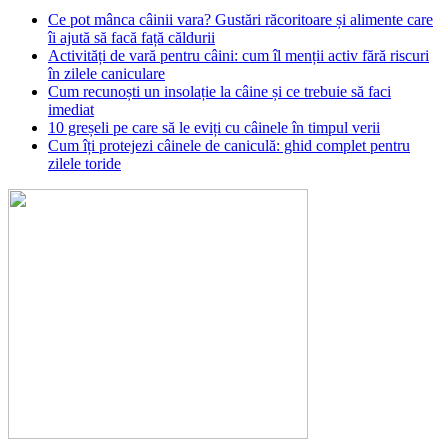
Ce pot mânca câinii vara? Gustări răcoritoare și alimente care
îi ajută să facă față căldurii
Activități de vară pentru câini: cum îl menții activ fără riscuri
în zilele caniculare
Cum recunoști un insolație la câine și ce trebuie să faci
imediat
10 greșeli pe care să le eviți cu câinele în timpul verii
Cum îți protejezi câinele de caniculă: ghid complet pentru
zilele toride