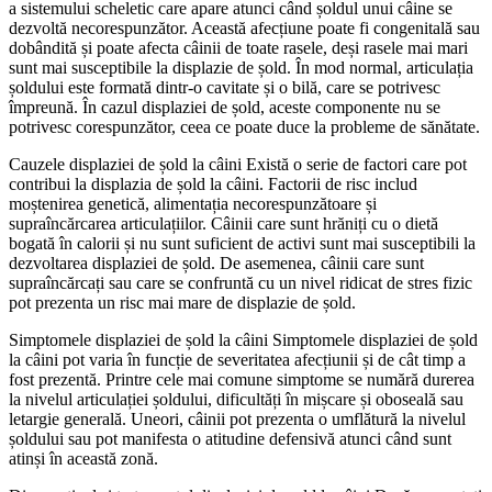
a sistemului scheletic care apare atunci când șoldul unui câine se
dezvoltă necorespunzător. Această afecțiune poate fi congenitală sau
dobândită și poate afecta câinii de toate rasele, deși rasele mai mari
sunt mai susceptibile la displazie de șold. În mod normal, articulația
șoldului este formată dintr-o cavitate și o bilă, care se potrivesc
împreună. În cazul displaziei de șold, aceste componente nu se
potrivesc corespunzător, ceea ce poate duce la probleme de sănătate.
Cauzele displaziei de șold la câini Există o serie de factori care pot
contribui la displazia de șold la câini. Factorii de risc includ
moștenirea genetică, alimentația necorespunzătoare și
supraîncărcarea articulațiilor. Câinii care sunt hrăniți cu o dietă
bogată în calorii și nu sunt suficient de activi sunt mai susceptibili la
dezvoltarea displaziei de șold. De asemenea, câinii care sunt
supraîncărcați sau care se confruntă cu un nivel ridicat de stres fizic
pot prezenta un risc mai mare de displazie de șold.
Simptomele displaziei de șold la câini Simptomele displaziei de șold
la câini pot varia în funcție de severitatea afecțiunii și de cât timp a
fost prezentă. Printre cele mai comune simptome se numără durerea
la nivelul articulației șoldului, dificultăți în mișcare și oboseală sau
letargie generală. Uneori, câinii pot prezenta o umflătură la nivelul
șoldului sau pot manifesta o atitudine defensivă atunci când sunt
atinși în această zonă.