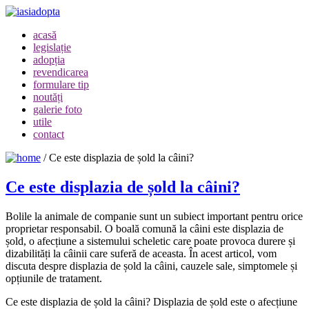
acasă
legislație
adopția
revendicarea
formulare tip
noutăți
galerie foto
utile
contact
/
Ce este displazia de șold la câini?
Ce este displazia de șold la câini?
Bolile la animale de companie sunt un subiect important pentru orice
proprietar responsabil. O boală comună la câini este displazia de
șold, o afecțiune a sistemului scheletic care poate provoca durere și
dizabilități la câinii care suferă de aceasta. În acest articol, vom
discuta despre displazia de șold la câini, cauzele sale, simptomele și
opțiunile de tratament.
Ce este displazia de șold la câini? Displazia de șold este o afecțiune