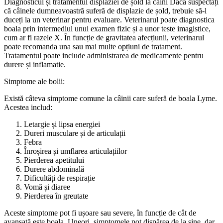
Diagnosticul și tratamentul displaziei de șold la câini Dacă suspectați
că câinele dumneavoastră suferă de displazie de șold, trebuie să-l
duceți la un veterinar pentru evaluare. Veterinarul poate diagnostica
boala prin intermediul unui examen fizic și a unor teste imagistice,
cum ar fi razele X. În funcție de gravitatea afecțiunii, veterinarul
poate recomanda una sau mai multe opțiuni de tratament.
Tratamentul poate include administrarea de medicamente pentru
durere și inflamatie.
Simptome ale bolii:
Există câteva simptome comune la câinii care suferă de boala Lyme.
Acestea includ:
Letargie și lipsa energiei
Dureri musculare și de articulații
Febra
Înroșirea și umflarea articulațiilor
Pierderea apetitului
Durere abdominală
Dificultăți de respirație
Vomă și diaree
Pierderea în greutate
Aceste simptome pot fi ușoare sau severe, în funcție de cât de
avansată este boala. Uneori, simptomele pot dispărea de la sine, dar