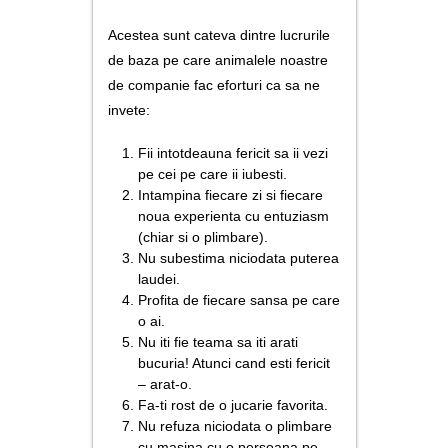
Acestea sunt cateva dintre lucrurile
de baza pe care animalele noastre
de companie fac eforturi ca sa ne
invete:
Fii intotdeauna fericit sa ii vezi
pe cei pe care ii iubesti.
Intampina fiecare zi si fiecare
noua experienta cu entuziasm
(chiar si o plimbare).
Nu subestima niciodata puterea
laudei.
Profita de fiecare sansa pe care
o ai.
Nu iti fie teama sa iti arati
bucuria! Atunci cand esti fericit
– arat-o.
Fa-ti rost de o jucarie favorita.
Nu refuza niciodata o plimbare
cu masina cu o persoana pe