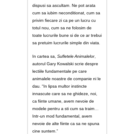
utile
dispusi sa ascultam. Ne pot arata
cum sa iubim neconditionat, cum sa
contact
privim fiecare zi ca pe un lucru cu
totul nou, cum sa ne folosim de
toate lucrurile bune si de ce ar trebui
sa pretuim lucrurile simple din viata.
In cartea sa,
Sufletele Animalelor
,
autorul Gary Kowalski scrie despre
lectiile fundamentale pe care
animalele noastre de companie ni le
dau. “In lipsa multor instincte
innascute care sa ne ghideze, noi,
ca fiinte umane, avem nevoie de
modele pentru a sti cum sa traim…
Intr-un mod fundamental, avem
nevoie de alte fiinte ca sa ne spuna
cine suntem.”