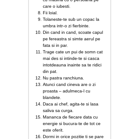
care o iubesti.
Fii loial.
Tolaneste-te sub un copac la
umbra intr-o zi fierbinte.
Din cand in cand, scoate capul
pe fereastra si simte aerul pe
fata si in par.
Trage cate un pui de somn cat
mai des si intinde-te si casca
intotdeauna inainte sa te ridici
din pat.
Nu pastra ranchiuna.
Atunci cand cineva are o zi
proasta – adulmeca-l cu
blandete.
Daca ai chef, agita-te si lasa
saliva sa curga.
Mananca de fiecare data cu
energie si bucura-te de tot ce
este oferit.
Dormi in orice pozitie ti se pare