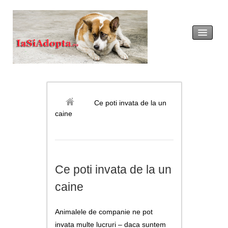
acasă
legislație
Ce poti invata de la un
caine
adopția
revendicarea
Ce poti invata de la un
formulare tip
caine
noutăți
Animalele de companie ne pot
galerie foto
invata multe lucruri – daca suntem