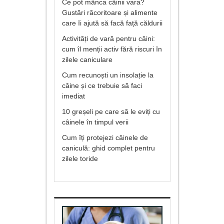
Ce pot mânca câinii vara?
Gustări răcoritoare și alimente
care îi ajută să facă față căldurii
Activități de vară pentru câini:
cum îl menții activ fără riscuri în
zilele caniculare
Cum recunoști un insolație la
câine și ce trebuie să faci
imediat
10 greșeli pe care să le eviți cu
câinele în timpul verii
Cum îți protejezi câinele de
caniculă: ghid complet pentru
zilele toride