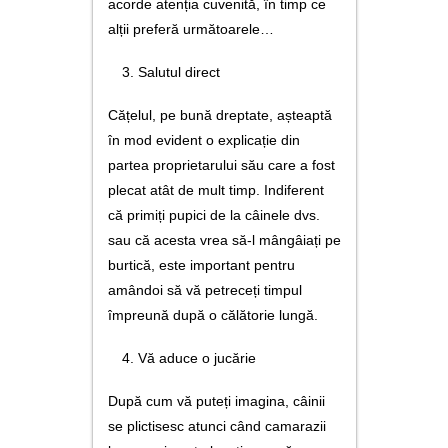
acorde atenția cuvenită, în timp ce
alții preferă următoarele…
Salutul direct
Cățelul, pe bună dreptate, așteaptă
în mod evident o explicație din
partea proprietarului său care a fost
plecat atât de mult timp. Indiferent
că primiți pupici de la câinele dvs.
sau că acesta vrea să-l mângâiați pe
burtică, este important pentru
amândoi să vă petreceți timpul
împreună după o călătorie lungă.
Vă aduce o jucărie
După cum vă puteți imagina, câinii
se plictisesc atunci când camarazii