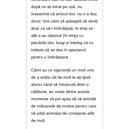
după ce ați intrat pe ușă, nu
înseamnă că amicul dvs. nu v-a dus
dorul. Unii câini vă așteaptă să veniți
doar ca să-i îmbrățișați, în timp ce
alții s-au obișnuit (în timp) cu
plecările dvs. lungi și înțeleg că nu
trebuie să se dea în spectacol
pentru o îmbrățișare.
Câinii au cu siguranță un mod unic
de a arăta cât de mult le-ați lipsit
atunci când vă întoarceți dintr-o
călătorie, iar unele dintre aceste
momente vă pot ajuta să vă amintiți
de milioanele de motive pentru care
vă iubiți animalul de companie atât
de mult.