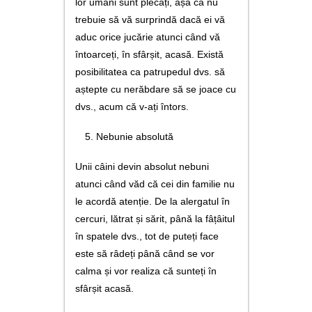
lor umani sunt plecați, așa că nu
trebuie să vă surprindă dacă ei vă
aduc orice jucărie atunci când vă
întoarceți, în sfârșit, acasă. Există
posibilitatea ca patrupedul dvs. să
aștepte cu nerăbdare să se joace cu
dvs., acum că v-ați întors.
Nebunie absolută
Unii câini devin absolut nebuni
atunci când văd că cei din familie nu
le acordă atenție. De la alergatul în
cercuri, lătrat și sărit, până la fâțâitul
în spatele dvs., tot de puteți face
este să râdeți până când se vor
calma și vor realiza că sunteți în
sfârșit acasă.