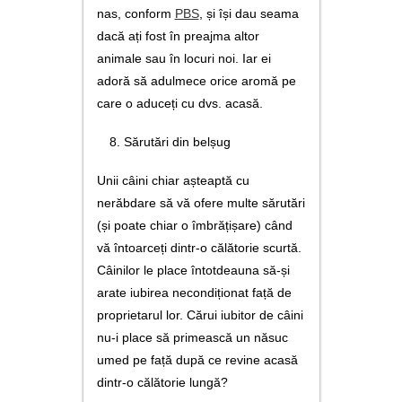
nas, conform
PBS
, și își dau seama
dacă ați fost în preajma altor
animale sau în locuri noi. Iar ei
adoră să adulmece orice aromă pe
care o aduceți cu dvs. acasă.
Sărutări din belșug
Unii câini chiar așteaptă cu
nerăbdare să vă ofere multe sărutări
(și poate chiar o îmbrățișare) când
vă întoarceți dintr-o călătorie scurtă.
Câinilor le place întotdeauna să-și
arate iubirea necondiționat față de
proprietarul lor. Cărui iubitor de câini
nu-i place să primească un năsuc
umed pe față după ce revine acasă
dintr-o călătorie lungă?