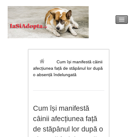
acasă
legislație
Cum își manifestă câinii
afecțiunea față de stăpânul lor după
adopția
o absență îndelungată
revendicarea
formulare tip
Cum își manifestă
noutăți
câinii afecțiunea față
galerie foto
de stăpânul lor după o