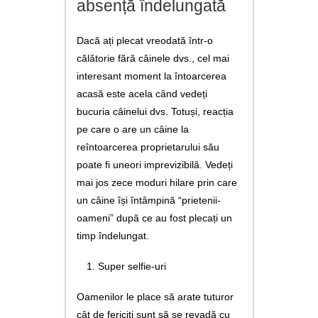
absență îndelungată
utile
contact
Dacă ați plecat vreodată într-o
călătorie fără câinele dvs., cel mai
interesant moment la întoarcerea
acasă este acela când vedeți
bucuria câinelui dvs. Totuși, reacția
pe care o are un câine la
reîntoarcerea proprietarului său
poate fi uneori imprevizibilă. Vedeți
mai jos zece moduri hilare prin care
un câine își întâmpină “prietenii-
oameni” după ce au fost plecați un
timp îndelungat.
Super selfie-uri
Oamenilor le place să arate tuturor
cât de fericiți sunt să se revadă cu