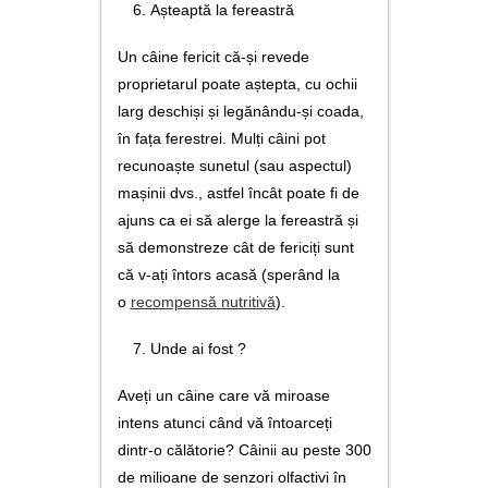
Așteaptă la fereastră
Un câine fericit că-și revede
proprietarul poate aștepta, cu ochii
larg deschiși și legănându-și coada,
în fața ferestrei. Mulți câini pot
recunoaște sunetul (sau aspectul)
mașinii dvs., astfel încât poate fi de
ajuns ca ei să alerge la fereastră și
să demonstreze cât de fericiți sunt
că v-ați întors acasă (sperând la
o
recompensă
nutritivă
).
Unde ai fost ?
Aveți un câine care vă miroase
intens atunci când vă întoarceți
dintr-o călătorie? Câinii au peste 300
de milioane de senzori olfactivi în