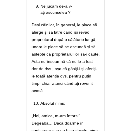
Ne jucăm de-a v-
ați ascunselea ?
Deși câinilor, în general, le place să
alerge și să latre când își revăd
proprietarul după o călătorie lungă,
unora le place să se ascundă și să
aștepte ca proprietarul lor să-i caute.
Asta nu înseamnă că nu le-a fost
dor de dvs., așa că găsiți-i și oferiți-
le toată atenția dvs. pentru puțin
timp, chiar atunci când ați revenit
acasă.
Absolut nimic
„Hei, amice, m-am întors!“
Degeaba… Dacă doarme în
continuare sau nu face absolut nimic