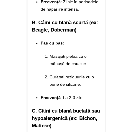
Frecvență
: Zilnic în perioadele
de năpârlire intensă.
B. Câini cu blană scurtă (ex:
Beagle, Doberman)
Pas cu pas
:
Masajați pielea cu o
mănușă de cauciuc.
Curățați reziduurile cu o
perie de silicone.
Frecvență
: La 2-3 zile.
C. Câini cu blană buclată sau
hypoalergenică (ex: Bichon,
Maltese)