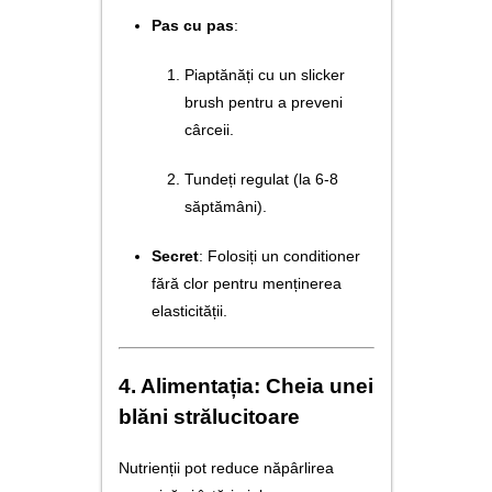
Pas cu pas
:
Piaptănăți cu un slicker
brush pentru a preveni
cârceii.
Tundeți regulat (la 6-8
săptămâni).
Secret
: Folosiți un conditioner
fără clor pentru menținerea
elasticității.
4. Alimentația: Cheia unei
blăni strălucitoare
Nutrienții pot reduce năpârlirea