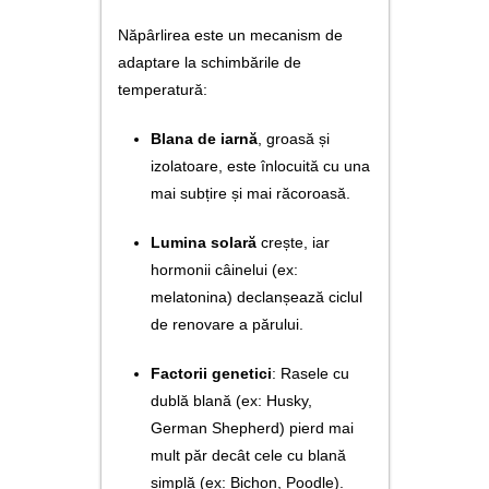
Năpârlirea este un mecanism de
adaptare la schimbările de
temperatură:
Blana de iarnă
, groasă și
izolatoare, este înlocuită cu una
mai subțire și mai răcoroasă.
Lumina solară
crește, iar
hormonii câinelui (ex:
melatonina) declanșează ciclul
de renovare a părului.
Factorii genetici
: Rasele cu
dublă blană (ex: Husky,
German Shepherd) pierd mai
mult păr decât cele cu blană
simplă (ex: Bichon, Poodle).