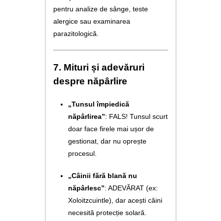
pentru analize de sânge, teste
alergice sau examinarea
parazitologică.
7. Mituri și adevăruri
despre năpârlire
„Tunsul împiedică
năpârlirea”
: FALS! Tunsul scurt
doar face firele mai ușor de
gestionat, dar nu oprește
procesul.
„Câinii fără blană nu
năpârlesc”
: ADEVĂRAT (ex:
Xoloitzcuintle), dar acești câini
necesită protecție solară.