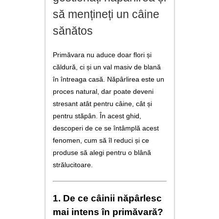
utile
să mențineți un câine
contact
sănătos
Primăvara nu aduce doar flori și
căldură, ci și un val masiv de blană
în întreaga casă. Năpârlirea este un
proces natural, dar poate deveni
stresant atât pentru câine, cât și
pentru stăpân. În acest ghid,
descoperi de ce se întâmplă acest
fenomen, cum să îl reduci și ce
produse să alegi pentru o blână
strălucitoare.
1. De ce câinii năpârlesc
mai intens în primăvară?