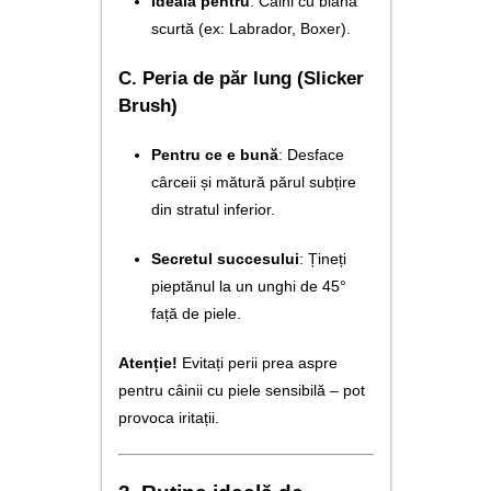
Ideală pentru
: Câini cu blană
scurtă (ex: Labrador, Boxer).
C. Peria de păr lung (Slicker
Brush)
Pentru ce e bună
: Desface
cârceii și mătură părul subțire
din stratul inferior.
Secretul succesului
: Țineți
pieptănul la un unghi de 45°
față de piele.
Atenție!
Evitați perii prea aspre
pentru câinii cu piele sensibilă – pot
provoca iritații.