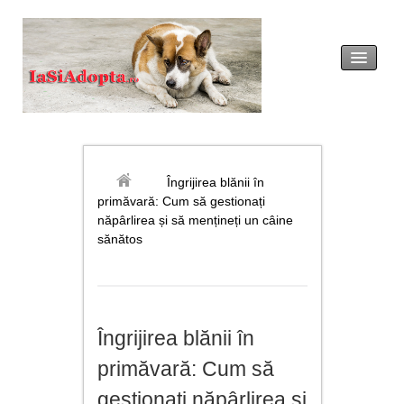
acasă
legislație
Îngrijirea blănii în
primăvară: Cum să gestionați
adopția
năpârlirea și să mențineți un câine
sănătos
revendicarea
formulare tip
Îngrijirea blănii în
noutăți
primăvară: Cum să
galerie foto
gestionați năpârlirea și