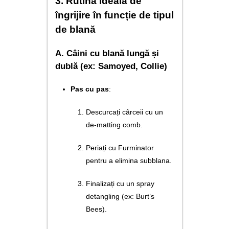
3. Rutina ideală de
îngrijire în funcție de tipul
de blană
A. Câini cu blană lungă și
dublă (ex: Samoyed, Collie)
Pas cu pas
:
Descurcați cârceii cu un
de-matting comb.
Periați cu Furminator
pentru a elimina subblana.
Finalizați cu un spray
detangling (ex: Burt’s
Bees).