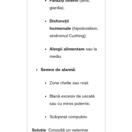
Paraziți interni
(tenii,
giardia).
Disfuncții
hormonale
(hipotiroidism,
sindromul Cushing).
Alergii alimentare
sau la
mediu.
Semne de alarmă
:
Zone chelie sau roșii.
Blană excesiv de uscată
sau cu miros puternic.
Scărpinat compulsiv.
Soluție
: Consultă un veterinar