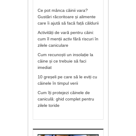
Ce pot mânca câinii vara?
Gustări răcoritoare și alimente
care îi ajută să facă față căldurii
Activități de vară pentru câini:
cum îl menții activ fără riscuri în
zilele caniculare
Cum recunoști un insolație la
câine și ce trebuie să faci
imediat
10 greșeli pe care să le eviți cu
câinele în timpul verii
Cum îți protejezi câinele de
caniculă: ghid complet pentru
zilele toride