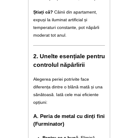
Știați că?
Câinii din apartament,
expuși la iluminat artificial și
temperaturi constante, pot năpârli
moderat tot anul.
2. Unelte esențiale pentru
controlul năpârlirii
Alegerea periei potrivite face
diferența dintre o blână mată și una
sănătoasă. Iată cele mai eficiente
opțiuni:
A. Peria de metal cu dinți fini
(Furminator)
Pentru ce e bună
: Elimină