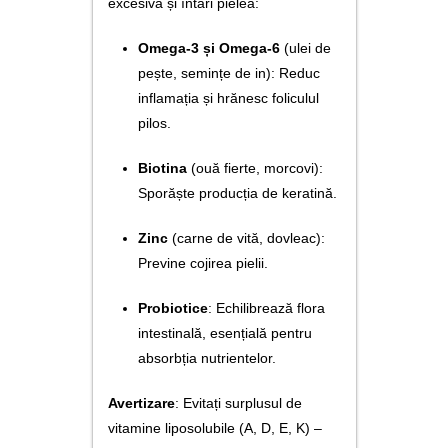
excesivă și întări pielea:
Omega-3 și Omega-6
(ulei de
pește, semințe de in): Reduc
inflamația și hrănesc foliculul
pilos.
Biotina
(ouă fierte, morcovi):
Sporăște producția de keratină.
Zinc
(carne de vită, dovleac):
Previne cojirea pielii.
Probiotice
: Echilibrează flora
intestinală, esențială pentru
absorbția nutrientelor.
Avertizare
: Evitați surplusul de
vitamine liposolubile (A, D, E, K) –