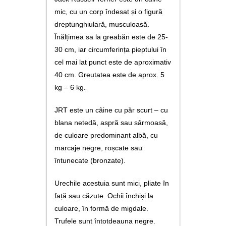
mic, cu un corp îndesat și o figură
dreptunghiulară, musculoasă.
Înălțimea sa la greabăn este de 25-
30 cm, iar circumferința pieptului în
cel mai lat punct este de aproximativ
40 cm. Greutatea este de aprox. 5
kg – 6 kg.
JRT este un câine cu păr scurt – cu
blana netedă, aspră sau sârmoasă,
de culoare predominant albă, cu
marcaje negre, roșcate sau
întunecate (bronzate).
Urechile acestuia sunt mici, pliate în
față sau căzute. Ochii închiși la
culoare, în formă de migdale.
Trufele sunt întotdeauna negre.