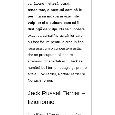
vânătoare
– viteză, curaj,
tenacitate, o postură care să le
permită să încapă în vizuinile
vulpilor și o culoare care să îi
distingă de vulpi
. Nu se cunoaște
exact parcursul încrucișărilor care
au fost făcute pentru a crea în final
rasa așa cum o cunoaștem astăzi,
dar se presupune că printre
strămoșii îndepărtați ai lui Jack se
numără bull terrier, beagle și, printre
altele, Fox Terrier, Norfolk Terrier și
Norwich Terrier.
Jack Russell Terrier –
fizionomie
Jack Russell Terrier este un câine