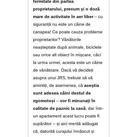
fermitate din partea
proprietarului, precum și o doză
mare de activitate în aer liber
– cu
siguranță nu este un câine de
canapea! Ce poate cauza probleme
proprietarilor? Vânătorile
neașteptate după animale, biciclete
sau orice alt obiect în mișcare, căci
la urma urmei, acesta este un câine
de vânătoare. Dacă vă decideți
asupra unui JRS, trebuie să vă
amintiți, de asemenea, că
aceștia
sunt adesea câini destul de
zgomotoși
–
vor fi minunați în
calitate de paznic la casă
, dar într-
un apartament acest lucru poate fi
supărător – și aici merită adăugat
că, datorită curajului înnăscut și