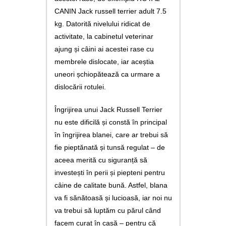
CANIN Jack russell terrier adult 7.5
kg. Datorită nivelului ridicat de
activitate, la cabinetul veterinar
ajung și câini ai acestei rase cu
membrele dislocate, iar aceștia
uneori șchiopătează ca urmare a
dislocării rotulei.
Îngrijirea unui Jack Russell Terrier
nu este dificilă și constă în principal
în îngrijirea blanei, care ar trebui să
fie pieptănată și tunsă regulat – de
aceea merită cu siguranță să
investești în perii și piepteni pentru
câine de calitate bună. Astfel, blana
va fi sănătoasă și lucioasă, iar noi nu
va trebui să luptăm cu părul când
facem curat în casă – pentru că