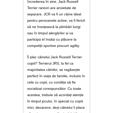
încrederea în sine, Jack Russell
Terrier rareori are anxietate de
separare. JCR va fi un câine ideal
pentru persoanele active, va fi fericit
să ne însoțească la plimbări lungi
sau în timpul alergărilor și va
participa el însăși cu plăcere la
competiții sportive precum agility.
Îi plac câinelui Jack Russell Terrier
copiii? Terrierul JRS, la fel ca
majoritatea câinilor, se regăsește
perfect în viața de familie, inclusiv în
cele cu copii, cu condiția să fie
socializat corespunzător. Cu toate
acestea, trebuie să acordați atenție
în timpul jocului, în special cu copiii
mici, deoarece, deși câinelui îi place