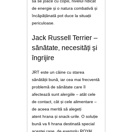
să se joace cu copiii, nivelul ridicat
de energie și o natura combativă și
încăpățânată pot duce la situații
periculoase.
Jack Russell Terrier –
sănătate, necesități și
îngrijire
JRT este un câine cu starea
sănătății bună, iar cea mai frecventă
problemă de sănătate care îl
afectează sunt alergiile – atât cele
de contact, cât și cele alimentare –
de aceea merită să alegeți
atent hrana și snack-urile. O soluție
bună va fi hrana destinată special
acestei rase, de exemplu ROYAL