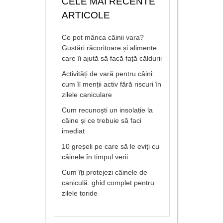
CELE MAI RECENTE
ARTICOLE
Ce pot mânca câinii vara?
Gustări răcoritoare și alimente
care îi ajută să facă față căldurii
Activități de vară pentru câini:
cum îl menții activ fără riscuri în
zilele caniculare
Cum recunoști un insolație la
câine și ce trebuie să faci
imediat
10 greșeli pe care să le eviți cu
câinele în timpul verii
Cum îți protejezi câinele de
caniculă: ghid complet pentru
zilele toride