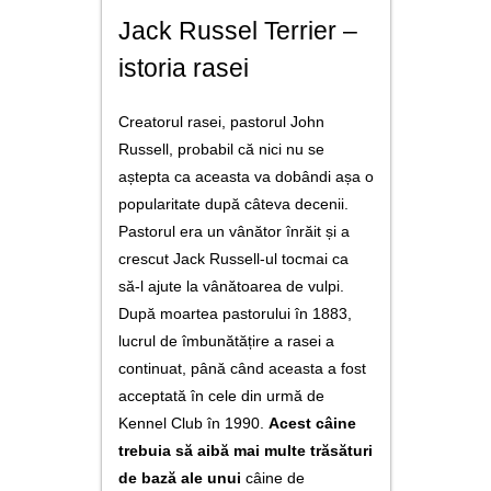
utile
Jack Russel Terrier –
contact
istoria rasei
Creatorul rasei, pastorul John
Russell, probabil că nici nu se
aștepta ca aceasta va dobândi așa o
popularitate după câteva decenii.
Pastorul era un vânător înrăit și a
crescut Jack Russell-ul tocmai ca
să-l ajute la vânătoarea de vulpi.
După moartea pastorului în 1883,
lucrul de îmbunătățire a rasei a
continuat, până când aceasta a fost
acceptată în cele din urmă de
Kennel Club în 1990.
Acest câine
trebuia să aibă mai multe trăsături
de bază ale unui
câine de