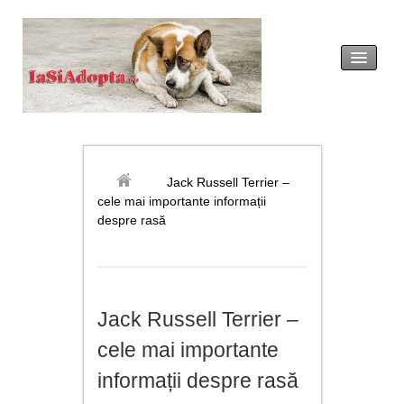
acasă
legislație
Jack Russell Terrier –
cele mai importante informații
adopția
despre rasă
revendicarea
formulare tip
Jack Russell Terrier –
noutăți
cele mai importante
galerie foto
informații despre rasă