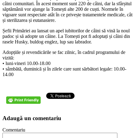
câini comunitari. În acest moment sunt 220 de câini, dar la sfârșitul
săptămânii vor ajunge la Tomești alte 200 de cuști. Normele în
vigoare sunt respectate atât în ce privește tratamentele medicale, cât
și sterilizarea și eutanasiere.
Șefii Primăriei au lansat un apel iubitorilor de câini să vină la noul
padoc și să adopte un câine. La Tomești pot fi adoptați și câini din
rasele Husky, buldog englez, lup sau labrador.
Adopțiile și revendicările se fac zilnic, în cadrul programului de
vizită:
• luni-vineri 10.00-18.00
• sâmbătă, duminică și în zilele care sunt sărbători legale: 10.00-
14.00
Adaugă un comentariu
Comentariu