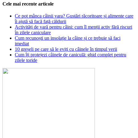
Cele mai recente articole
Ce pot mânca câinii vara? Gustări răcoritoare și alimente care
îi ajută să facă față căldurii
Activități de vară pentru câini: cum îl menții activ fără riscuri
în zilele caniculare
Cum recunoști un insolație la câine și ce trebuie să faci
imediat
10 greșeli pe care să le eviți cu câinele în timpul verii
Cum îți protejezi câinele de caniculă: ghid complet pentru
zilele toride