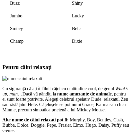
Buzz
Shiny
Jumbo
Lucky
Smiley
Bella
Champ
Dixie
Pentru câini relaxați
Cu siguranță că ați întâlnit căței cu o atitudine cool, de genul
What’s
up, man
…Dacă vă gândiți la
nume amuzante de animale
, pentru
ei sunt foarte potrivite. Alegeți celebrul apelativ Dude, relaxatul Zen
sau răsfățatul Hefe. Cățelușele se pot numi Grace, Karma sau chiar
Minnie, precum simpatica prietenă a lui Mickey Mouse.
Alte nume de câini relaxați pot fi:
Murphy, Boy, Bentley, Cash,
Bubba, Dolce, Doggie, Pepe, Frasier, Elmo, Hugo, Daisy, Puffy sau
Genie.