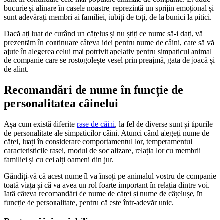
bucurie și alinare în casele noastre, reprezintă un sprijin emoțional și
sunt adevărați membri ai familiei, iubiți de toți, de la bunici la pitici.
Dacă ați luat de curând un cățeluș și nu știți ce nume să-i dați, vă
prezentăm în continuare câteva idei pentru nume de câini, care să vă
ajute în alegerea celui mai potrivit apelativ pentru simpaticul animal
de companie care se rostogolește vesel prin preajmă, gata de joacă și
de alint.
Recomandări de nume în funcție de
personalitatea câinelui
Așa cum există diferite
rase de câini
, la fel de diverse sunt și tipurile
de personalitate ale simpaticilor câini. Atunci când alegeți nume de
căței, luați în considerare comportamentul lor, temperamentul,
caracteristicile rasei, modul de socializare, relația lor cu membrii
familiei și cu ceilalți oameni din jur.
Gândiți-vă că acest nume îl va însoți pe animalul vostru de companie
toată viața și că va avea un rol foarte important în relația dintre voi.
Iată câteva recomandări de nume de căței și nume de cățelușe, în
funcție de personalitate, pentru că este într-adevăr unic.