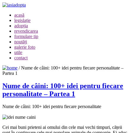
acasă
legislație
adopția
revendicarea
formulare tip
noutăți
galerie foto
utile
contact
/
Nume de câini: 100+ idei pentru fiecare personalitate –
Partea 1
Nume de câini: 100+ idei pentru fiecare
personalitate – Partea 1
Nume de câini: 100+ idei pentru fiecare personalitate
Cei mai buni prieteni ai omului din cele mai vechi timpuri, cățeii
sunt în continuare cele mai populare animale de companie. Ei aduc