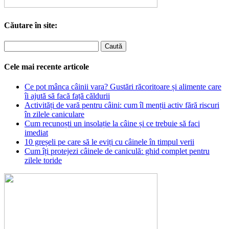
Căutare în site:
Cele mai recente articole
Ce pot mânca câinii vara? Gustări răcoritoare și alimente care
îi ajută să facă față căldurii
Activități de vară pentru câini: cum îl menții activ fără riscuri
în zilele caniculare
Cum recunoști un insolație la câine și ce trebuie să faci
imediat
10 greșeli pe care să le eviți cu câinele în timpul verii
Cum îți protejezi câinele de caniculă: ghid complet pentru
zilele toride