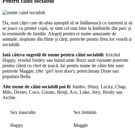
Pentru câini sociabili
Da, sunt căței care de-abia așteaptă să se întâlnească cu oamenii și să
se joace cu printre copii, se simt cel mai bine la întâlnirile din parc și
la reuniunile de familie. Alegeți pentru ei nume amuzante de
animale, inspirate din filme și cărți, potrivite pentru firea lor veselă și
sociabilă.
Iată câteva sugestii de nume pentru câini sociabili:
fericitul
Happy, veselul Smiley sau bunul amic Buzz sunt variante potrivite
pentru câinii cu chef de joacă. Iar pentru nume de câini fete sunt
potrivite Maggie, (
the ‘girl’ next door
), petrecăreața Dixie sau
populara Bella.
Alte nume de câini sociabili pot fi:
Jumbo, Shiny, Lucky, Chap,
Milo, Dexter, Coco, Gizmo, Benji, Ace, Luke, Joey, Brody sau
Archie.
Sex masculin
Sex feminin
Happy
Maggie