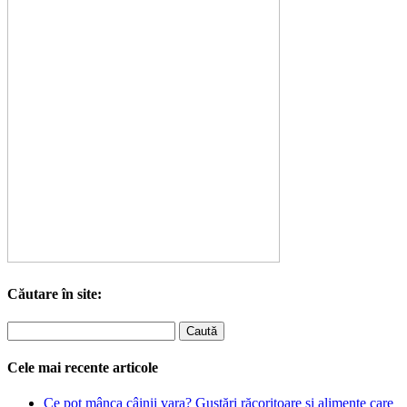
Căutare în site:
Cele mai recente articole
Ce pot mânca câinii vara? Gustări răcoritoare și alimente care