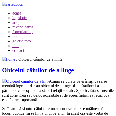
acasă
legislație
adopția
revendicarea
formulare tip
noutăți
galerie foto
utile
contact
/
Obiceiul câinilor de a linge
Obiceiul câinilor de a linge
Câinii se curăță pe ei înșiși ca să se
mențină îngrijiți, dar au obiceiul de a linge blana fraților și a
părinților cu scopul de a stabili relații sociale. Spatele, fața și urechile
sunt zone greu sau deloc accesibile și de aceea îngrijirea reciprocă
este foarte importantă.
Se întâmplă și între câini care nu se cunosc, care se întâlnesc în
locuri publice, să se lingă unul pe altul. În acest caz este vorba de