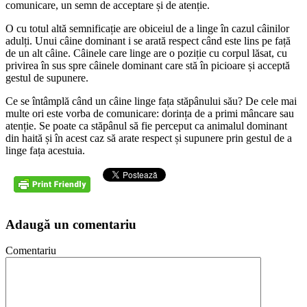
comunicare, un semn de acceptare și de atenție.
O cu totul altă semnificație are obiceiul de a linge în cazul câinilor
adulți. Unui câine dominant i se arată respect când este lins pe față
de un alt câine. Câinele care linge are o poziție cu corpul lăsat, cu
privirea în sus spre câinele dominant care stă în picioare și acceptă
gestul de supunere.
Ce se întâmplă când un câine linge fața stăpânului său? De cele mai
multe ori este vorba de comunicare: dorința de a primi mâncare sau
atenție. Se poate ca stăpânul să fie perceput ca animalul dominant
din haită și în acest caz să arate respect și supunere prin gestul de a
linge fața acestuia.
Adaugă un comentariu
Comentariu