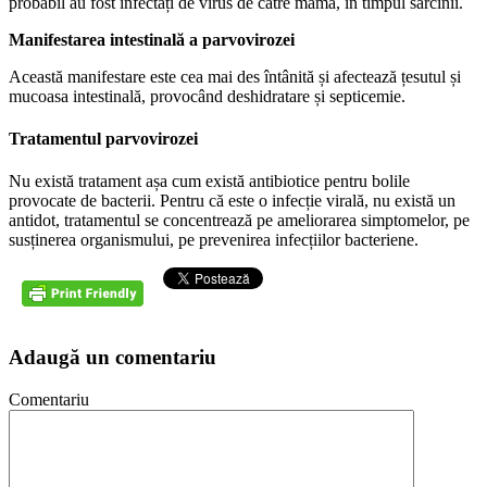
probabil au fost infectați de virus de către mamă, în timpul sarcinii.
Manifestarea intestinală a parvovirozei
Această manifestare este cea mai des întânită și afectează țesutul și
mucoasa intestinală, provocând deshidratare și septicemie.
Tratamentul parvovirozei
Nu există tratament așa cum există antibiotice pentru bolile
provocate de bacterii. Pentru că este o infecție virală, nu există un
antidot, tratamentul se concentrează pe ameliorarea simptomelor, pe
susținerea organismului, pe prevenirea infecțiilor bacteriene.
Adaugă un comentariu
Comentariu