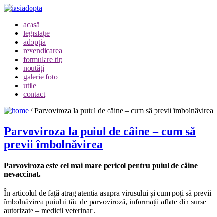
acasă
legislație
adopția
revendicarea
formulare tip
noutăți
galerie foto
utile
contact
/
Parvoviroza la puiul de câine – cum să previi îmbolnăvirea
Parvoviroza la puiul de câine – cum să
previi îmbolnăvirea
Parvoviroza este cel mai mare pericol pentru puiul de câine
nevaccin
at.
În articolul de față atrag atentia asupra virusului și cum poți să previi
îmbolnăvirea puiului tău de parvoviroză, informații aflate din surse
autorizate – medicii veterinari.