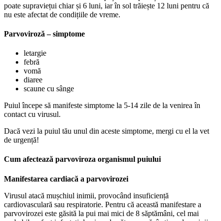
poate supraviețui chiar și 6 luni, iar în sol trăiește 12 luni pentru că
nu este afectat de condițiile de vreme.
Parvoviroză – simptome
letargie
febră
vomă
diaree
scaune cu sânge
Puiul începe să manifeste simptome la 5-14 zile de la venirea în
contact cu virusul.
Dacă vezi la puiul tău unul din aceste simptome, mergi cu el la vet
de urgență!
Cum afectează parvoviroza organismul puiului
Manifestarea cardiacă a parvovirozei
Virusul atacă mușchiul inimii, provocând insuficiență
cardiovasculară sau respiratorie. Pentru că această manifestare a
parvovirozei este găsită la pui mai mici de 8 săptămâni, cel mai