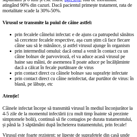
atingând 90% din cazuri. Dacă pacientul primește tratament, rata de
mortalitate scade la 30%-50%.
Virusul se transmite la puiul de câine astfel:
prin fecalele câinelui infectat: e de ajuns ca patrupedul sănătos
să cerceteze fecalele respective, așa cum știm că face fiecare
câine sau să le mănânce, și astfel virusul ajunge în organism
prin intermediul omului: dacă omul a venit în contact cu un
câine bolnav de parvoviroză, el va aduce acasă virusul pe
haine sau mâini, de asemenea îl poate aduce pe încălțăminte
dacă a călcat în fecale purtătoare de virus
prin contact direct cu câinele bolnav sau suprafețe infectate
prin contact direct cu câine neinfectat, dar purtător de virus: în
blană, pe lăbuțe, etc
Atenție!
Câinele infectat începe să transmită virusul în mediul înconjurător la
4-5 zile de la momentul infectării (cu mult timp înainte să prezinte
simptomele bolii), continuă să fie contagios pe durata tratamentului,
și până la 3 săptămâni după încheierea tratamentului, prin fecale!
Virusul este foarte rezistent: se lipește de suprafețele din casă unde