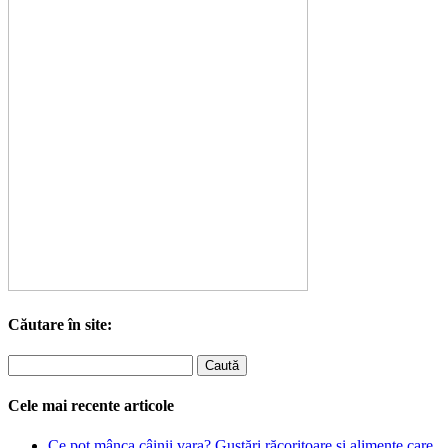
Căutare în site:
Cele mai recente articole
Ce pot mânca câinii vara? Gustări răcoritoare și alimente care