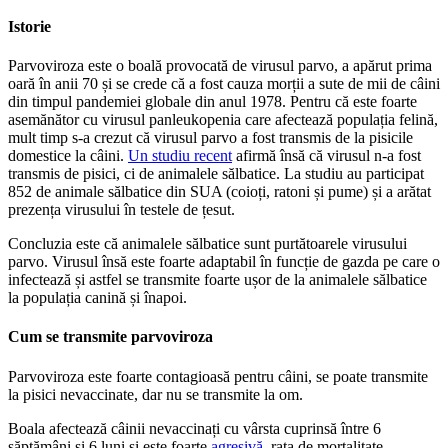
Istorie
Parvoviroza este o boală provocată de virusul parvo, a apărut prima
oară în anii 70 și se crede că a fost cauza morții a sute de mii de câini
din timpul pandemiei globale din anul 1978. Pentru că este foarte
asemănător cu virusul panleukopenia care afectează populația felină,
mult timp s-a crezut că virusul parvo a fost transmis de la pisicile
domestice la câini.
Un studiu recent
afirmă însă că virusul n-a fost
transmis de pisici, ci de animalele sălbatice. La studiu au participat
852 de animale sălbatice din SUA (coioți, ratoni și pume) și a arătat
prezența virusului în testele de țesut.
Concluzia este că animalele sălbatice sunt purtătoarele virusului
parvo. Virusul însă este foarte adaptabil în funcție de gazda pe care o
infectează și astfel se transmite foarte ușor de la animalele sălbatice
la populația canină și înapoi.
Cum se transmite parvoviroza
Parvoviroza este foarte contagioasă pentru câini, se poate transmite
la pisici nevaccinate, dar nu se transmite la om.
Boala afectează câinii nevaccinați cu vârsta cuprinsă între 6
săptămâni și 6 luni și este foarte
agresivă
, rata de mortalitate