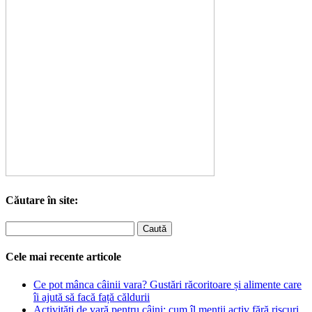
Căutare în site:
Cele mai recente articole
Ce pot mânca câinii vara? Gustări răcoritoare și alimente care
îi ajută să facă față căldurii
Activități de vară pentru câini: cum îl menții activ fără riscuri