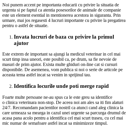
Noi punem accent pe importanta educarii cu privire la situatia de
urgenta si pe faptul ca atentia posesorilor de animale de companie
este un element esential in mentionerea acestora in siguranta. Prin
urmare, mai jos regasesti 4 lucruri importante cu privire la pregatirea
pentru o astfel de situatie.
Invata lucruri de baza cu privire la primul
ajutor
Este extrem de important sa ajungi la medicul veterinar in cel mai
scurt timp insa uneori, este posibil ca, pe drum, sa fie nevoie de
masuri de prim ajutor. Exista multe ghiduri on-line cat si cursuri
disponibile. De asemenea, vom publica si noi o serie de articole pe
aceasta tema astfel incat sa venim in sprijinul tau.
Identifica locurile unde poti merge rapid
Foarte multe persoane ne-au spus ca le este greu sa identifice
o clinica veterinara non-stop. De aceea noi am ales sa iti fim alaturi
24/7. Recomandam pacientilor nostril ca atunci cand aleg clinica la
care urmeaza sa mearga in cazul unei urgente sa parcurga drumul de
acasa pana acolo pentru a identifica cel mai scurt traseu, cu cel mai
mic numar de semafoare astfel incat sa minimizeze timpul.