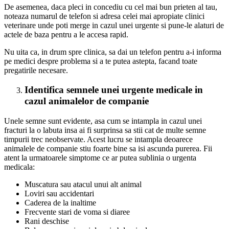
De asemenea, daca pleci in concediu cu cel mai bun prieten al tau,
noteaza numarul de telefon si adresa celei mai apropiate clinici
veterinare unde poti merge in cazul unei urgente si pune-le alaturi de
actele de baza pentru a le accesa rapid.
Nu uita ca, in drum spre clinica, sa dai un telefon pentru a-i informa
pe medici despre problema si a te putea astepta, facand toate
pregatirile necesare.
Identifica semnele unei urgente medicale in
cazul animalelor de companie
Unele semne sunt evidente, asa cum se intampla in cazul unei
fracturi la o labuta insa ai fi surprinsa sa stii cat de multe semne
timpurii trec neobservate. Acest lucru se intampla deoarece
animalele de companie stiu foarte bine sa isi ascunda purerea. Fii
atent la urmatoarele simptome ce ar putea sublinia o urgenta
medicala:
Muscatura sau atacul unui alt animal
Loviri sau accidentari
Caderea de la inaltime
Frecvente stari de voma si diaree
Rani deschise