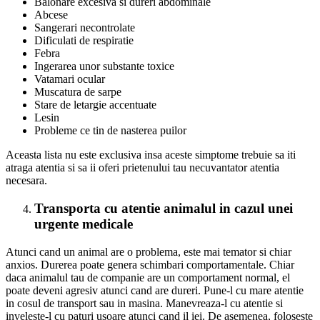
Balonare excesiva si dureri abdominale
Abcese
Sangerari necontrolate
Dificulati de respiratie
Febra
Ingerarea unor substante toxice
Vatamari ocular
Muscatura de sarpe
Stare de letargie accentuate
Lesin
Probleme ce tin de nasterea puilor
Aceasta lista nu este exclusiva insa aceste simptome trebuie sa iti
atraga atentia si sa ii oferi prietenului tau necuvantator atentia
necesara.
Transporta cu atentie animalul in cazul unei
urgente medicale
Atunci cand un animal are o problema, este mai temator si chiar
anxios. Durerea poate genera schimbari comportamentale. Chiar
daca animalul tau de companie are un comportament normal, el
poate deveni agresiv atunci cand are dureri. Pune-l cu mare atentie
in cosul de transport sau in masina. Manevreaza-l cu atentie si
inveleste-l cu paturi usoare atunci cand il iei. De asemenea, foloseste