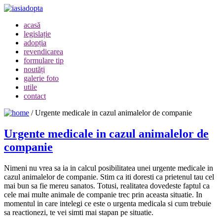
acasă
legislație
adopția
revendicarea
formulare tip
noutăți
galerie foto
utile
contact
/
Urgente medicale in cazul animalelor de companie
Urgente medicale in cazul animalelor de
companie
Nimeni nu vrea sa ia in calcul posibilitatea unei urgente medicale in
cazul animalelor de companie. Stim ca iti doresti ca prietenul tau cel
mai bun sa fie mereu sanatos. Totusi, realitatea dovedeste faptul ca
cele mai multe animale de companie trec prin aceasta situatie. In
momentul in care intelegi ce este o urgenta medicala si cum trebuie
sa reactionezi, te vei simti mai stapan pe situatie.